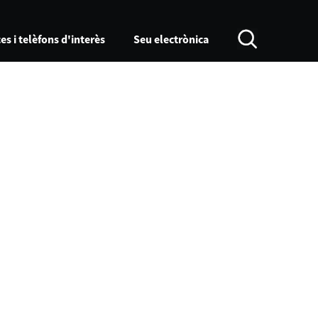
es i telèfons d'interès
Seu electrònica