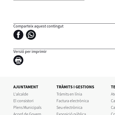
Comparteix aquest contingut
Versió per imprimir
AJUNTAMENT
TRÀMITS I GESTIONS
T
L'alcalde
Tràmits en línia
At
El consistori
Factura electrònica
Ca
Plens Municipals
Seu electrònica
Ca
Acord de Govern
Exposició pública
C