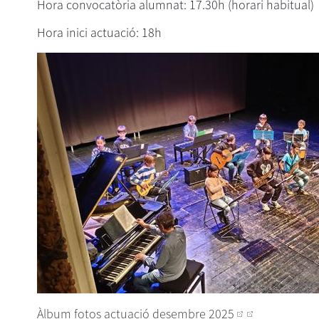
Hora convocatòria alumnat: 17.30h (horari habitual)
Hora inici actuació: 18h
Àlbum fotos actuació desembre 2025