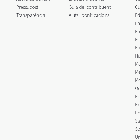
Pressupost
Guia del contribuent
Cu
Transparència
Ajuts i bonificacions
Ed
E
En
Es
Fo
Ha
Me
Me
Mo
Oc
Po
Pr
Re
Sa
Se
Ur