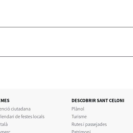
EMES
DESCOBRIR SANT CELONI
enció ciutadana
Plànol
lendari de festes locals
Turisme
talà
Rutes i passejades
omerç
Patrimoni