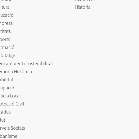
ltura
Història
ucació
mpresa
titats
ports
rmació
bitatge
di ambient i sostenibilitat
mòria Històrica
bilitat
upació
licia Local
otecció Civil
sidus
lut
rveis Socials
banisme