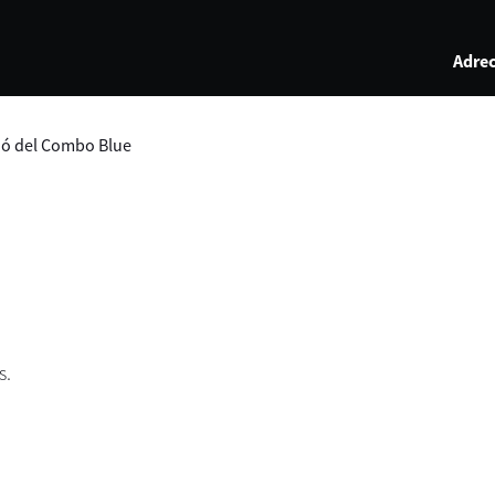
Adrec
ió del Combo Blue
s.