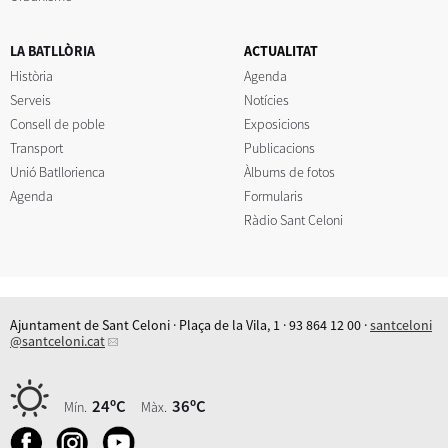
LA BATLLÒRIA
ACTUALITAT
Història
Agenda
Serveis
Notícies
Consell de poble
Exposicions
Transport
Publicacions
Unió Batllorienca
Àlbums de fotos
Agenda
Formularis
Ràdio Sant Celoni
Ajuntament de Sant Celoni · Plaça de la Vila, 1 · 93 864 12 00 ·
santceloni
@santceloni.cat
24ºC
36ºC
Mín.
Màx.