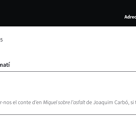
Adrec
05
matí
ar-nos el conte d’en
Miquel sobre l’asfalt
de Joaquim Carbó, si t