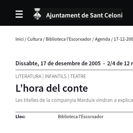
Inici
/
Cultura
/
Biblioteca l'Escorxador
/
Agenda
/
17-12-20
Dissabte,
17
de
desembre
de
2005
-
2/4 de 12 
LITERATURA
|
INFANTILS
|
TEATRE
L’hora del conte
Les titelles de la companyia Marduix vindran a explic
Lloc:
Biblioteca l'Escorxador