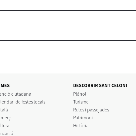
EMES
DESCOBRIR SANT CELONI
enció ciutadana
Plànol
lendari de festes locals
Turisme
talà
Rutes i passejades
omerç
Patrimoni
ltura
Història
ucació