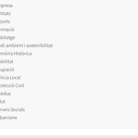
mpresa
titats
ports
rmació
bitatge
di ambient i sostenibilitat
mòria Històrica
bilitat
upació
licia Local
otecció Civil
sidus
lut
rveis Socials
banisme