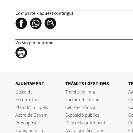
Comparteix aquest contingut
Versió per imprimir
AJUNTAMENT
TRÀMITS I GESTIONS
T
L'alcalde
Tràmits en línia
At
El consistori
Factura electrònica
Ca
Plens Municipals
Seu electrònica
Ca
Acord de Govern
Exposició pública
C
Pressupost
Guia del contribuent
Cu
Transparència
Ajuts i bonificacions
Ed