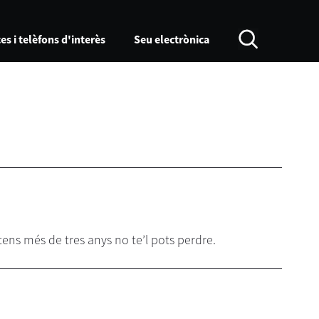
es i telèfons d'interès
Seu electrònica
ens més de tres anys no te’l pots perdre.