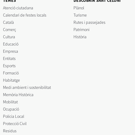
TEMES
DESCOBRIR SANT CELONI
Atenció ciutadana
Plànol
Calendari de festes locals
Turisme
Català
Rutes i passejades
Comerç
Patrimoni
Cultura
Història
Educació
Empresa
Entitats
Esports
Formació
Habitatge
Medi ambient i sostenibilitat
Memòria Històrica
Mobilitat
Ocupació
Policia Local
Protecció Civil
Residus