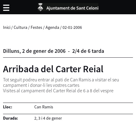
Inici
/
Cultura
/
Festes
/
Agenda
/
02-01-2006
Dilluns,
2
de
gener
de
2006
-
2/4 de 6 tarda
Arribada del Carter Reial
Tot seguit podreu entrar al pati de Can Ramis a visitar el seu
campament i donar-li les vostres cartes
Visites al campament del Carter Reial de 6 a 8 del vespre
Lloc:
Can Ramis
Durada:
2, 3 i 4 de gener