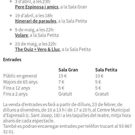
3 d'abril, a les 23h:
Pere Espinosa i amics
, a la Sala Gran
19 d'abril, a les 18h:
Itinerari de paraules
, a la Sala Petita
9 de maig, a les 22h:
Volare
, a la Sala Petita
23 de maig, a les 22h:
The Quiz + Vero & Lluc
, a la Sala Petita
Entrades
Sala Gran
Sala Petita
Públic en general
15 €
10 €
Majors de 65 anys
7 €
5 €
Fins a 12 anys
5 €
5 €
Fins a 2 anys
Gratuït
Gratuït
La venda d'entrades es farà a partir de dilluns, 23 de febrer, de
dilluns a divendres, de 10 a 13 h i de 17 a 20 h, al Centre Municipal
d'Expressió (c. Sant Josep, 18) i a les taquilles del teatre, mitja hora
abans de cada espectacle.
També es podran encarregar entrades per telèfon trucant al 93 867
32 01.