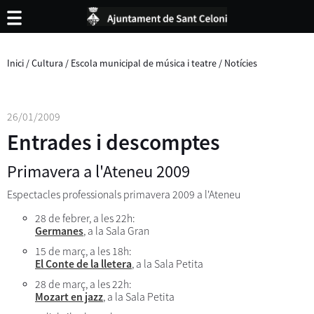
Inici
/
Cultura
/
Escola municipal de música i teatre
/
Notícies
26/01/2009
Entrades i descomptes
Primavera a l'Ateneu 2009
Espectacles professionals primavera 2009 a l'Ateneu
28 de febrer, a les 22h:
Germanes
, a la Sala Gran
15 de març, a les 18h:
El Conte de la lletera
, a la Sala Petita
28 de març, a les 22h:
Mozart en jazz
, a la Sala Petita