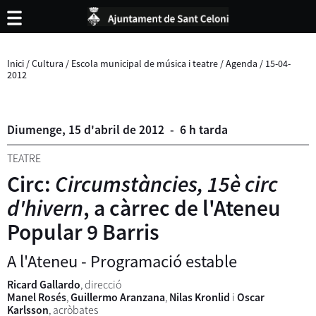
Inici
/
Cultura
/
Escola municipal de música i teatre
/
Agenda
/
15-04-
2012
Diumenge,
15
d'
abril
de
2012
-
6 h tarda
TEATRE
Circ:
Circumstàncies, 15è circ
d'hivern
, a càrrec de l'Ateneu
Popular 9 Barris
A l'Ateneu - Programació estable
Ricard Gallardo
, direcció
Manel Rosés
,
Guillermo Aranzana
,
Nilas Kronlid
i
Oscar
Karlsson
, acròbates