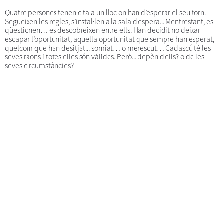
Quatre persones tenen cita a un lloc on han d’esperar el seu torn.
Segueixen les regles, s’instal·len a la sala d’espera... Mentrestant, es
qüestionen… es descobreixen entre ells. Han decidit no deixar
escapar l’oportunitat, aquella oportunitat que sempre han esperat,
quelcom que han desitjat... somiat… o merescut… Cadascú té les
seves raons i totes elles són vàlides. Però... depèn d’ells? o de les
seves circumstàncies?