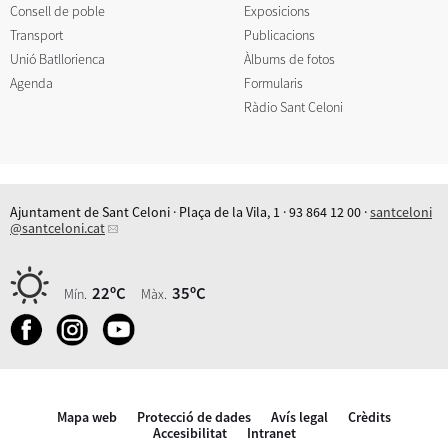
Consell de poble
Exposicions
Transport
Publicacions
Unió Batllorienca
Àlbums de fotos
Agenda
Formularis
Ràdio Sant Celoni
Ajuntament de Sant Celoni · Plaça de la Vila, 1 · 93 864 12 00 ·
santceloni
@santceloni.cat
22ºC
35ºC
Mín.
Màx.
Mapa web
Protecció de dades
Avís legal
Crèdits
Accesibilitat
Intranet