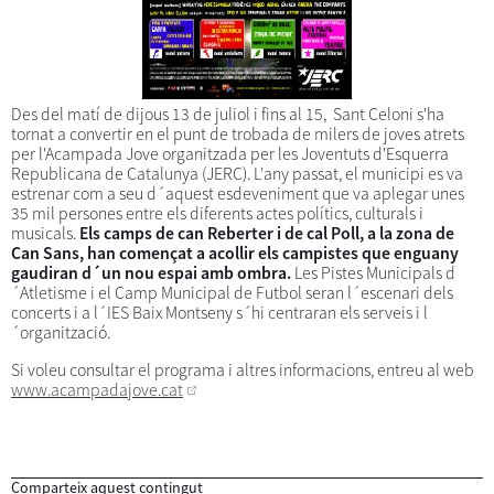
Des del matí de dijous 13 de juliol i fins al 15, Sant Celoni s'ha
tornat a convertir en el punt de trobada de milers de joves atrets
per l'Acampada Jove organitzada per les Joventuts d'Esquerra
Republicana de Catalunya (JERC). L'any passat, el municipi es va
estrenar com a seu d´aquest esdeveniment que va aplegar unes
35 mil persones entre els diferents actes polítics, culturals i
musicals.
Els camps de can Reberter i de cal Poll, a la zona de
Can Sans, han començat a acollir els campistes que enguany
gaudiran d´un nou espai amb ombra.
Les Pistes Municipals d
´Atletisme i el Camp Municipal de Futbol seran l´escenari dels
concerts i a l´IES Baix Montseny s´hi centraran els serveis i l
´organització.
Si voleu consultar el programa i altres informacions, entreu al web
www.acampadajove.cat
Comparteix aquest contingut