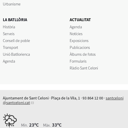
Urbanisme
LA BATLLÒRIA
ACTUALITAT
Història
Agenda
Serveis
Notícies
Consell de poble
Exposicions
Transport
Publicacions
Unió Batllorienca
Àlbums de fotos
Agenda
Formularis
Ràdio Sant Celoni
Ajuntament de Sant Celoni · Plaça de la Vila, 1 · 93 864 12 00 ·
santceloni
@santceloni.cat
23ºC
33ºC
Mín.
Màx.