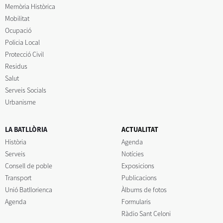
Memòria Històrica
Mobilitat
Ocupació
Policia Local
Protecció Civil
Residus
Salut
Serveis Socials
Urbanisme
LA BATLLÒRIA
ACTUALITAT
Història
Agenda
Serveis
Notícies
Consell de poble
Exposicions
Transport
Publicacions
Unió Batllorienca
Àlbums de fotos
Agenda
Formularis
Ràdio Sant Celoni