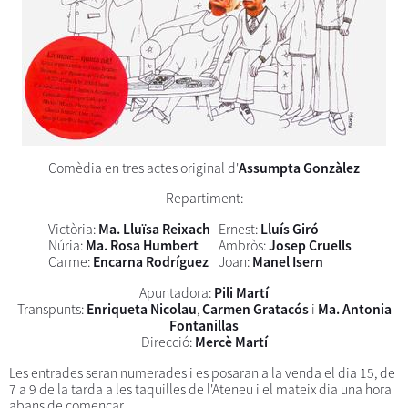
Comèdia en tres actes original d'
Assumpta Gonzàlez
Repartiment:
Victòria:
Ma. Lluïsa Reixach
Ernest:
Lluís Giró
Núria:
Ma. Rosa Humbert
Ambròs:
Josep Cruells
Carme:
Encarna Rodríguez
Joan:
Manel Isern
Apuntadora:
Pili Martí
Transpunts:
Enriqueta Nicolau
,
Carmen Gratacós
i
Ma. Antonia
Fontanillas
Direcció:
Mercè Martí
Les entrades seran numerades i es posaran a la venda el dia 15, de
7 a 9 de la tarda a les taquilles de l'Ateneu i el mateix dia una hora
abans de començar.