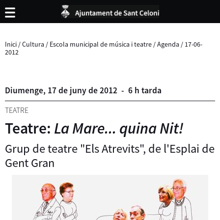
Inici
/
Cultura
/
Escola municipal de música i teatre
/
Agenda
/
17-06-
2012
Diumenge,
17
de
juny
de
2012
-
6 h tarda
TEATRE
Teatre:
La Mare... quina Nit!
Grup de teatre "Els Atrevits", de l'Esplai de
Gent Gran