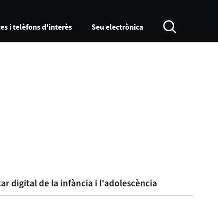
es i telèfons d'interès
Seu electrònica
r digital de la infància i l'adolescència