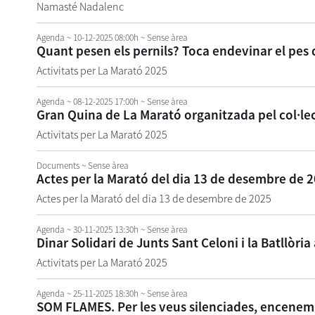
Namasté Nadalenc
Agenda
~ 10-12-2025 08:00h
~ Sense àrea
Quant pesen els pernils? Toca endevinar el pes 
Activitats per La Marató 2025
Agenda
~ 08-12-2025 17:00h
~ Sense àrea
Gran Quina de La Marató organitzada pel col·lec
Activitats per La Marató 2025
Documents
~ Sense àrea
Actes per la Marató del dia 13 de desembre de 
Actes per la Marató del dia 13 de desembre de 2025
Agenda
~ 30-11-2025 13:30h
~ Sense àrea
Dinar Solidari de Junts Sant Celoni i la Batllòria
Activitats per La Marató 2025
Agenda
~ 25-11-2025 18:30h
~ Sense àrea
SOM FLAMES. Per les veus silenciades, encenem l