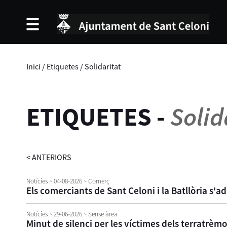
Inici
/
Etiquetes
/
Solidaritat
ETIQUETES
-
Solid
<
ANTERIORS
Notícies
~ 04-08-2026
~ Comerç
Els comerciants de Sant Celoni i la Batllòria s'a
Notícies
~ 29-06-2026
~ Sense àrea
Minut de silenci per les víctimes dels terratrèm