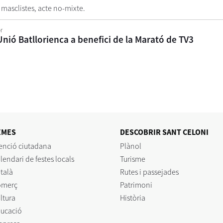
s masclistes, acte no-mixte.
r
a Unió Batllorienca a benefici de la Marató de TV3
EMES
DESCOBRIR SANT CELONI
enció ciutadana
Plànol
lendari de festes locals
Turisme
talà
Rutes i passejades
omerç
Patrimoni
ltura
Història
ucació