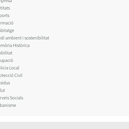
mpresa
titats
ports
rmació
bitatge
di ambient i sostenibilitat
mòria Històrica
bilitat
upació
licia Local
otecció Civil
sidus
lut
rveis Socials
banisme