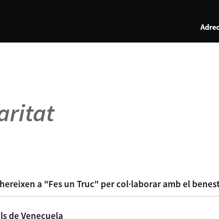
Adrec
aritat
dhereixen a "Fes un Truc" per col·laborar amb el benesta
ols de Veneçuela