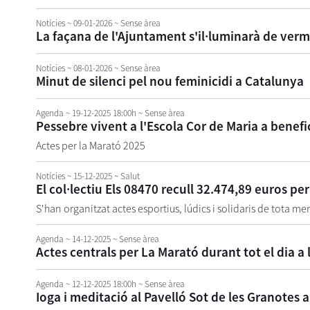
Notícies
~ 09-01-2026
~ Sense àrea
La façana de l'Ajuntament s'il·luminarà de ver
Notícies
~ 08-01-2026
~ Sense àrea
Minut de silenci pel nou feminicidi a Catalunya
Agenda
~ 19-12-2025 18:00h
~ Sense àrea
Pessebre vivent a l'Escola Cor de Maria a benefi
Actes per la Marató 2025
Notícies
~ 15-12-2025
~ Salut
El col·lectiu Els 08470 recull 32.474,89 euros pe
S'han organitzat actes esportius, lúdics i solidaris de tota m
Agenda
~ 14-12-2025
~ Sense àrea
Actes centrals per La Marató durant tot el dia a la
Agenda
~ 12-12-2025 18:00h
~ Sense àrea
Ioga i meditació al Pavelló Sot de les Granotes 