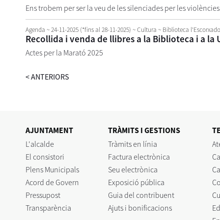
Ens trobem per ser la veu de les silenciades per les violèncie
Agenda
~ 24-11-2025
(
*fins al 28-11-2025
)
~ Cultura ~ Biblioteca l'Escorxado
Recollida i venda de llibres a la Biblioteca i a l
Actes per la Marató 2025
<
ANTERIORS
AJUNTAMENT
TRÀMITS I GESTIONS
T
L'alcalde
Tràmits en línia
At
El consistori
Factura electrònica
Ca
Plens Municipals
Seu electrònica
Ca
Acord de Govern
Exposició pública
C
Pressupost
Guia del contribuent
Cu
Transparència
Ajuts i bonificacions
Ed