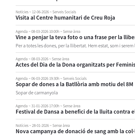
Notícies
~ 12-06-2026
~ Serveis Socials
Visita al Centre humanitari de Creu Roja
Agenda
~ 08-03-2026 10:00h
~ Sense àrea
Vine a penjar la teva foto o una frase per la llibe
Per a totes les dones, per la llibertat. Hem estat, som i serem 
Agenda
~ 08-03-2026
~ Sense àrea
Actes del Dia de la Dona organitzats per Femin
Agenda
~ 06-03-2026 19:30h
~ Serveis Socials
Sopar de dones a la Batllòria amb motiu del 8M
Sopar de carmanyola
Agenda
~ 31-01-2026 17:00h
~ Sense àrea
Festival de Dansa a benefici de la lluita contra 
Notícies
~ 28-01-2026
~ Sense àrea
Nova campanya de donació de sang amb la col·l