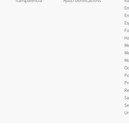
Transparència
Ajuts i bonificacions
Ed
E
En
Es
Fo
Ha
Me
Me
Mo
Oc
Po
Pr
Re
Sa
Se
Ur