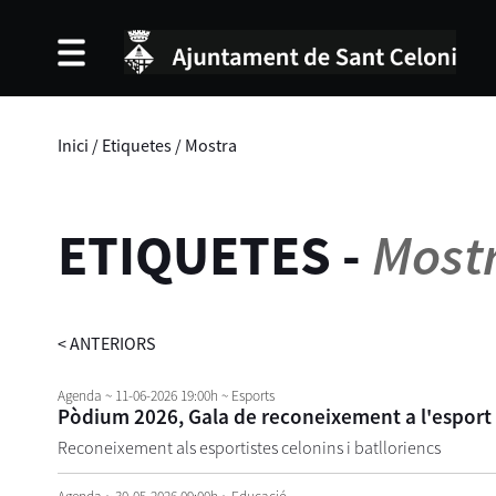
Inici
/
Etiquetes
/
Mostra
ETIQUETES
-
Most
<
ANTERIORS
Agenda
~ 11-06-2026 19:00h
~ Esports
Pòdium 2026, Gala de reconeixement a l'esport c
Reconeixement als esportistes celonins i batlloriencs