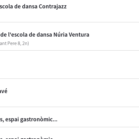
'escola de dansa Contrajazz
c de l'escola de dansa Núria Ventura
Sant Pere 8, 2n)
avé
rs, espai gastronòmic...