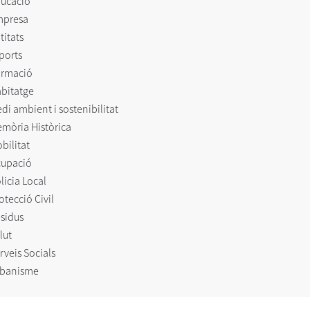
ucació
mpresa
titats
ports
rmació
bitatge
di ambient i sostenibilitat
mòria Històrica
bilitat
upació
licia Local
otecció Civil
sidus
lut
rveis Socials
banisme