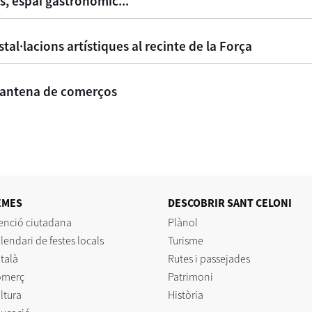
rs, espai gastronòmic...
al·lacions artístiques al recinte de la Força
ixantena de comerços
EMES
DESCOBRIR SANT CELONI
enció ciutadana
Plànol
lendari de festes locals
Turisme
talà
Rutes i passejades
omerç
Patrimoni
ltura
Història