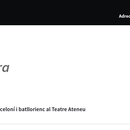
Adrec
ra
eloní i batllorienc al Teatre Ateneu