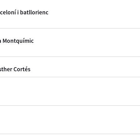
eloní i batllorienc
ca Montquímic
sther Cortés