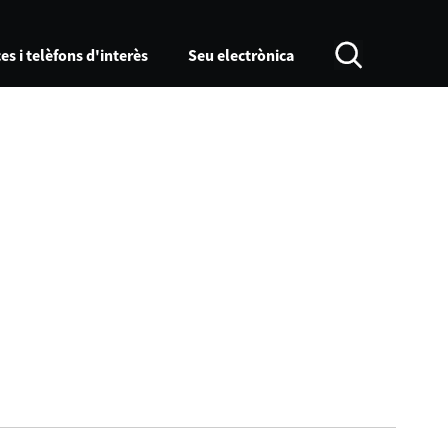
es i telèfons d'interès
Seu electrònica