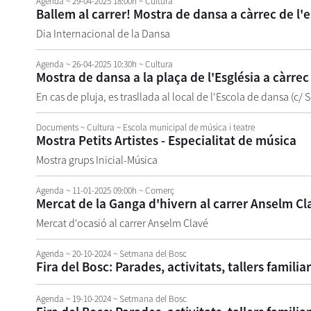
Agenda
~ 29-04-2025 18:00h
~ Cultura
Ballem al carrer! Mostra de dansa a càrrec de l
Dia Internacional de la Dansa
Agenda
~ 26-04-2025 10:30h
~ Cultura
Mostra de dansa a la plaça de l'Església a càrre
En cas de pluja, es trasllada al local de l'Escola de dansa (c/ 
Documents
~ Cultura ~ Escola municipal de música i teatre
Mostra Petits Artistes - Especialitat de música
Mostra grups Inicial-Música
Agenda
~ 11-01-2025 09:00h
~ Comerç
Mercat de la Ganga d'hivern al carrer Anselm Cl
Mercat d'ocasió al carrer Anselm Clavé
Agenda
~ 20-10-2024
~ Setmana del Bosc
Fira del Bosc: Parades, activitats, tallers familia
Agenda
~ 19-10-2024
~ Setmana del Bosc