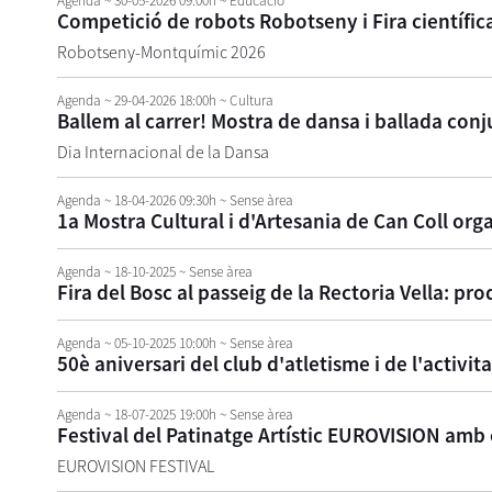
Agenda
~ 30-05-2026 09:00h
~ Educació
Competició de robots Robotseny i Fira científica
Robotseny-Montquímic 2026
Agenda
~ 29-04-2026 18:00h
~ Cultura
Ballem al carrer! Mostra de dansa i ballada conj
Dia Internacional de la Dansa
Agenda
~ 18-04-2026 09:30h
~ Sense àrea
1a Mostra Cultural i d'Artesania de Can Coll org
Agenda
~ 18-10-2025
~ Sense àrea
Fira del Bosc al passeig de la Rectoria Vella: pro
Agenda
~ 05-10-2025 10:00h
~ Sense àrea
50è aniversari del club d'atletisme i de l'activit
Agenda
~ 18-07-2025 19:00h
~ Sense àrea
Festival del Patinatge Artístic EUROVISION amb 
EUROVISION FESTIVAL