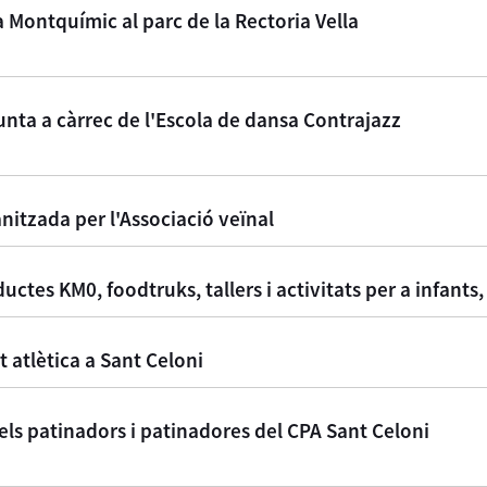
 Montquímic al parc de la Rectoria Vella
unta a càrrec de l'Escola de dansa Contrajazz
anitzada per l'Associació veïnal
ductes KM0, foodtruks, tallers i activitats per a infants
at atlètica a Sant Celoni
els patinadors i patinadores del CPA Sant Celoni