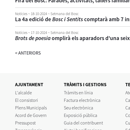
Fira del Bosc: Parades, activitats, tallers familia
Notícies
~ 18-10-2024
~ Setmana del Bosc
La 4a edició de
Bosc i Sentits
comptarà amb 7 inst
Notícies
~ 17-10-2024
~ Setmana del Bosc
Brots de poesia
omplirà els aparadors d'una se
<
ANTERIORS
AJUNTAMENT
TRÀMITS I GESTIONS
T
L'alcalde
Tràmits en línia
At
El consistori
Factura electrònica
Ca
Plens Municipals
Seu electrònica
Ca
Acord de Govern
Exposició pública
C
Pressupost
Guia del contribuent
Cu