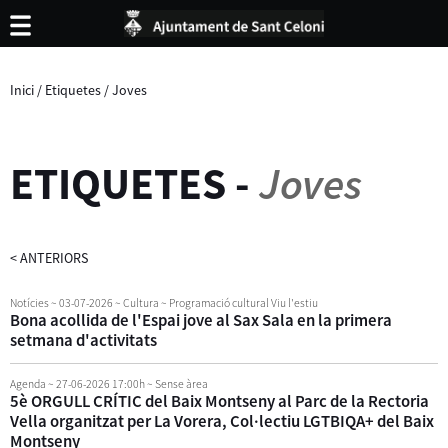
Inici
/
Etiquetes
/
Joves
ETIQUETES
-
Joves
<
ANTERIORS
Notícies
~ 03-07-2026
~ Cultura ~ Programació cultural Viu l'estiu
Bona acollida de l'Espai jove al Sax Sala en la primera
setmana d'activitats
Agenda
~ 27-06-2026 17:00h
~ Sense àrea
5è ORGULL CRÍTIC del Baix Montseny al Parc de la Rectoria
Vella organitzat per La Vorera, Col·lectiu LGTBIQA+ del Baix
Montseny