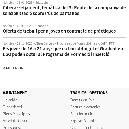
Notícies
~ 15-01-2026
~ Educació
Ciberassetjament, temàtica del 3r Repte de la campanya de
sensibilització sobre l'ús de pantalles
Notícies
~ 09-01-2026
~ Ocupació
Oferta de treball per a joves en contracte de pràctiques
Notícies
~ 27-11-2025
~ Altres Serveis ~ Programes de Formació i Inserció (PFI-PTT)
Els joves de 16 a 21 anys que no han obtingut el Graduat en
ESO poden optar al Programa de Formació i Inserció
<
ANTERIORS
AJUNTAMENT
TRÀMITS I GESTIONS
L'alcalde
Tràmits en línia
El consistori
Factura electrònica
Plens Municipals
Seu electrònica
Acord de Govern
Exposició pública
Pressupost
Guia del contribuent