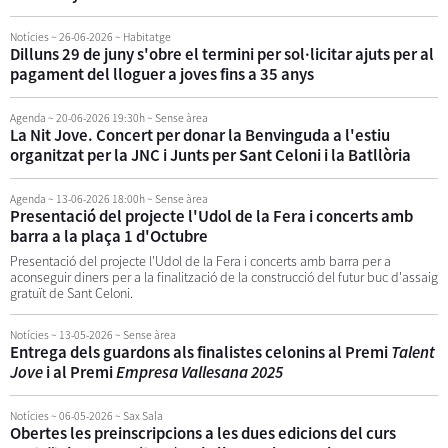
Notícies
~ 26-06-2026
~ Habitatge
Dilluns 29 de juny s'obre el termini per sol·licitar ajuts per al
pagament del lloguer a joves fins a 35 anys
Agenda
~ 20-06-2026 19:30h
~ Sense àrea
La Nit Jove. Concert per donar la Benvinguda a l'estiu
organitzat per la JNC i Junts per Sant Celoni i la Batllòria
Agenda
~ 13-06-2026 18:00h
~ Sense àrea
Presentació del projecte l'Udol de la Fera i concerts amb
barra a la plaça 1 d'Octubre
Presentació del projecte l'Udol de la Fera i concerts amb barra per a
aconseguir diners per a la finalització de la construcció del futur buc d'assaig
gratuït de Sant Celoni.
Notícies
~ 13-05-2026
~ Sense àrea
Entrega dels guardons als finalistes celonins al Premi
Talent
Jove
i al Premi
Empresa Vallesana 2025
Notícies
~ 06-05-2026
~ Sax Sala
Obertes les preinscripcions a les dues edicions del curs