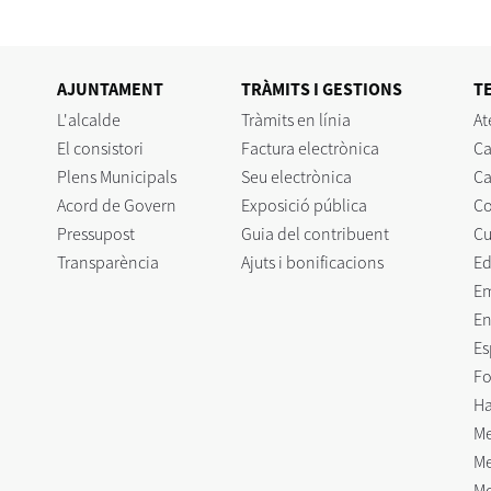
AJUNTAMENT
TRÀMITS I GESTIONS
T
L'alcalde
Tràmits en línia
At
El consistori
Factura electrònica
Ca
Plens Municipals
Seu electrònica
Ca
Acord de Govern
Exposició pública
C
Pressupost
Guia del contribuent
Cu
Transparència
Ajuts i bonificacions
Ed
E
En
Es
Fo
Ha
Me
Me
Mo