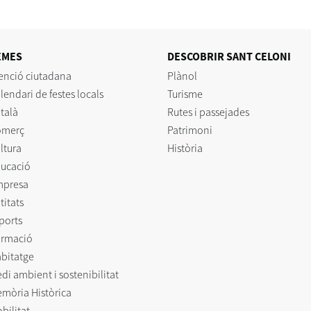
EMES
DESCOBRIR SANT CELONI
enció ciutadana
Plànol
lendari de festes locals
Turisme
talà
Rutes i passejades
omerç
Patrimoni
ltura
Història
ucació
mpresa
titats
ports
rmació
bitatge
di ambient i sostenibilitat
mòria Històrica
bilitat