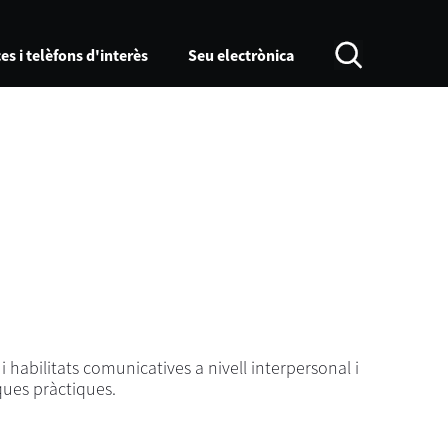
es i telèfons d'interès
Seu electrònica
habilitats comunicatives a nivell interpersonal i
ues pràctiques.