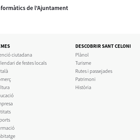
nformàtics de l'Ajuntament
EMES
DESCOBRIR SANT CELONI
enció ciutadana
Plànol
lendari de festes locals
Turisme
talà
Rutes i passejades
omerç
Patrimoni
ltura
Història
ucació
mpresa
titats
ports
rmació
bitatge