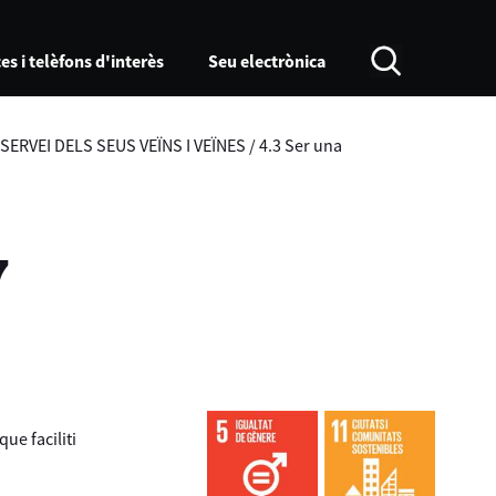
es i telèfons d'interès
Seu electrònica
ERVEI DELS SEUS VEÏNS I VEÏNES
/
4.3 Ser una
7
ue faciliti