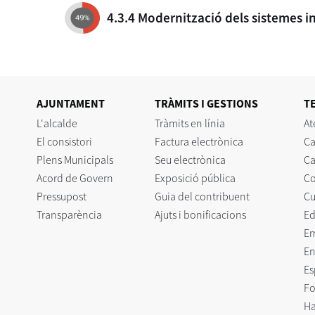
4.3.4 Modernització dels sistemes i
AJUNTAMENT
TRÀMITS I GESTIONS
T
L'alcalde
Tràmits en línia
At
El consistori
Factura electrònica
Ca
Plens Municipals
Seu electrònica
Ca
Acord de Govern
Exposició pública
C
Pressupost
Guia del contribuent
Cu
Transparència
Ajuts i bonificacions
Ed
E
En
Es
Fo
Ha