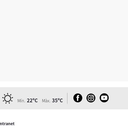
22ºC
35ºC
Mín.
Màx.
Intranet