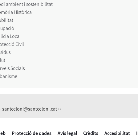
di ambient i sostenibilitat
mòria Històrica
bilitat
upació
licia Local
otecció Civil
sidus
lut
rveis Socials
banisme
 ·
santceloni
@santceloni.cat
web
Protecció de dades
Avís legal
Crèdits
Accesibilitat