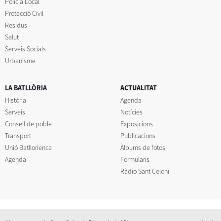
Policia Local
Protecció Civil
Residus
Salut
Serveis Socials
Urbanisme
LA BATLLÒRIA
ACTUALITAT
Història
Agenda
Serveis
Notícies
Consell de poble
Exposicions
Transport
Publicacions
Unió Batllorienca
Àlbums de fotos
Agenda
Formularis
Ràdio Sant Celoni