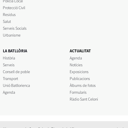
Policia Local
Protecció Civil
Residus
Salut
Serveis Socials
Urbanisme
LA BATLLÒRIA
ACTUALITAT
Història
Agenda
Serveis
Notícies
Consell de poble
Exposicions
Transport
Publicacions
Unió Batllorienca
Àlbums de fotos
Agenda
Formularis
Ràdio Sant Celoni