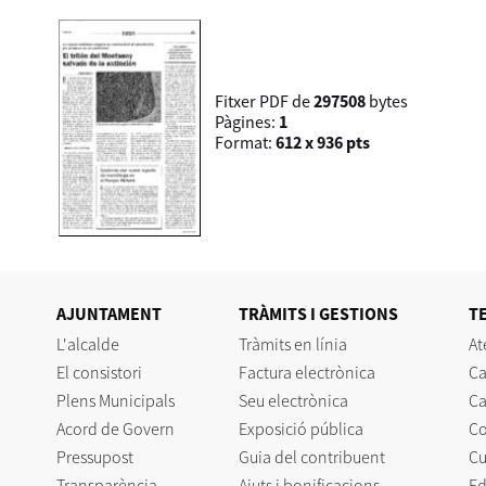
Fitxer PDF de
297508
bytes
Pàgines:
1
Format:
612 x 936 pts
AJUNTAMENT
TRÀMITS I GESTIONS
T
L'alcalde
Tràmits en línia
At
El consistori
Factura electrònica
Ca
Plens Municipals
Seu electrònica
Ca
Acord de Govern
Exposició pública
C
Pressupost
Guia del contribuent
Cu
Transparència
Ajuts i bonificacions
Ed