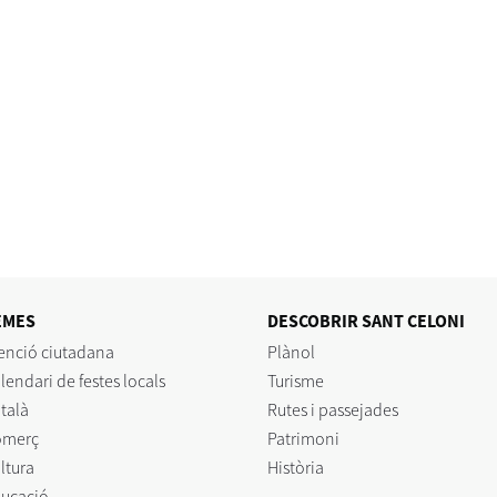
EMES
DESCOBRIR SANT CELONI
enció ciutadana
Plànol
lendari de festes locals
Turisme
talà
Rutes i passejades
omerç
Patrimoni
ltura
Història
ucació