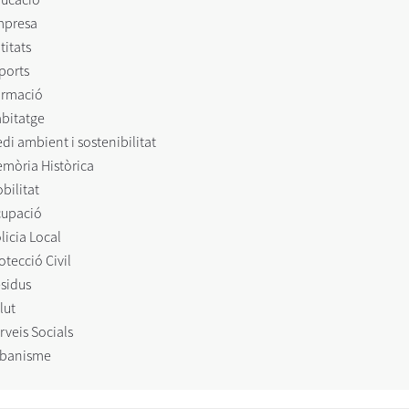
mpresa
titats
ports
rmació
bitatge
di ambient i sostenibilitat
mòria Històrica
bilitat
upació
licia Local
otecció Civil
sidus
lut
rveis Socials
banisme