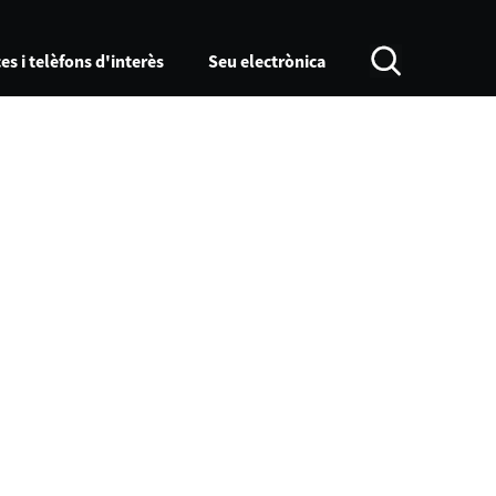
es i telèfons d'interès
Seu electrònica