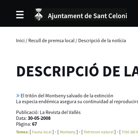
Inici
/
Recull de premsa local
/
Descripció de la notícia
DESCRIPCIÓ DE L
El tritón del Montseny salvado de la extinción
La especia endémica asegura su continuidad al reproducirs
Publicació:
La Revista del Vallès
Data:
30-05-2008
Pàgina:
67
[
] - [
] - [
] - [
Temes
:
Fauna local
Montseny
Patrimoni natural
Tritó del 