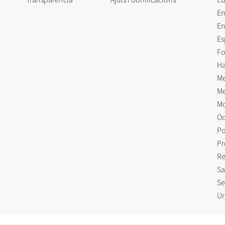
E
En
Es
Fo
Ha
Me
Me
Mo
Oc
Po
Pr
Re
Sa
Se
Ur