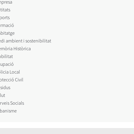
mpresa
titats
ports
rmació
bitatge
di ambient i sostenibilitat
mòria Històrica
bilitat
upació
licia Local
otecció Civil
sidus
lut
rveis Socials
banisme