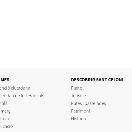
EMES
DESCOBRIR SANT CELONI
enció ciutadana
Plànol
lendari de festes locals
Turisme
talà
Rutes i passejades
omerç
Patrimoni
ltura
Història
ucació