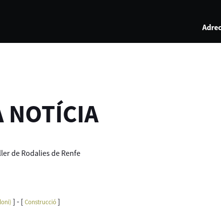
Adrec
A NOTÍCIA
ller de Rodalies de Renfe
] - [
]
loni)
Construcció