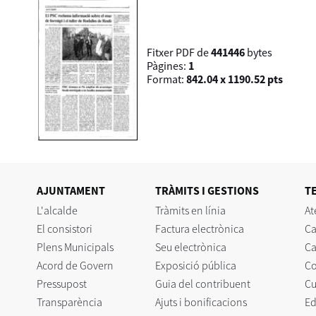
Fitxer PDF de
441446
bytes
Pàgines:
1
Format:
842.04 x 1190.52 pts
AJUNTAMENT
TRÀMITS I GESTIONS
T
L'alcalde
Tràmits en línia
At
El consistori
Factura electrònica
Ca
Plens Municipals
Seu electrònica
Ca
Acord de Govern
Exposició pública
C
Pressupost
Guia del contribuent
Cu
Transparència
Ajuts i bonificacions
Ed