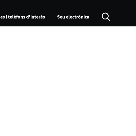
es i telèfons d'interès
Seu electrònica