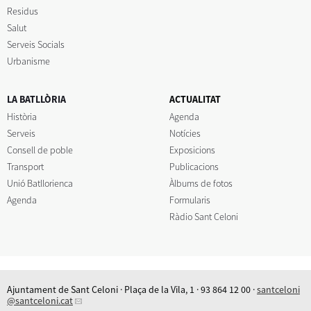
Residus
Salut
Serveis Socials
Urbanisme
LA BATLLÒRIA
ACTUALITAT
Història
Agenda
Serveis
Notícies
Consell de poble
Exposicions
Transport
Publicacions
Unió Batllorienca
Àlbums de fotos
Agenda
Formularis
Ràdio Sant Celoni
Ajuntament de Sant Celoni · Plaça de la Vila, 1 · 93 864 12 00 ·
santceloni
@santceloni.cat