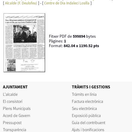
[
] - [
]
Alcalde (F. Deulofeu)
Centre de Dia Indaleci Losilla
Fitxer PDF de
599894
bytes
Pàgines:
1
Format:
842.04 x 1190.52 pts
AJUNTAMENT
TRÀMITS I GESTIONS
L'alcalde
Tràmits en línia
El consistori
Factura electrònica
Plens Municipals
Seu electrònica
Acord de Govern
Exposició pública
Pressupost
Guia del contribuent
Transparència
Ajuts i bonificacions