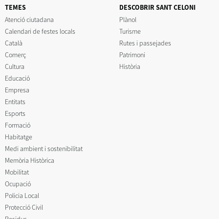
TEMES
DESCOBRIR SANT CELONI
Atenció ciutadana
Plànol
Calendari de festes locals
Turisme
Català
Rutes i passejades
Comerç
Patrimoni
Cultura
Història
Educació
Empresa
Entitats
Esports
Formació
Habitatge
Medi ambient i sostenibilitat
Memòria Històrica
Mobilitat
Ocupació
Policia Local
Protecció Civil
Residus