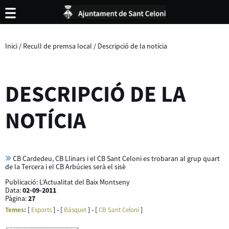
Inici
/
Recull de premsa local
/
Descripció de la notícia
DESCRIPCIÓ DE LA
NOTÍCIA
CB Cardedeu, CB Llinars i el CB Sant Celoni es trobaran al grup quart
de la Tercera i el CB Arbúcies serà el sisè
Publicació:
L'Actualitat del Baix Montseny
Data:
02-09-2011
Pàgina:
27
[
] - [
] - [
]
Temes
:
Esports
Bàsquet
CB Sant Celoni