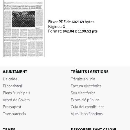
Fitxer PDF de
602169
bytes
Pàgines:
1
Format:
842.04 x 1190.52 pts
AJUNTAMENT
TRÀMITS I GESTIONS
L'alcalde
Tràmits en línia
El consistori
Factura electrònica
Plens Municipals
Seu electrònica
Acord de Govern
Exposició pública
Pressupost
Guia del contribuent
Transparència
Ajuts i bonificacions
TEMES
DESCOBRIR SANT CELONI