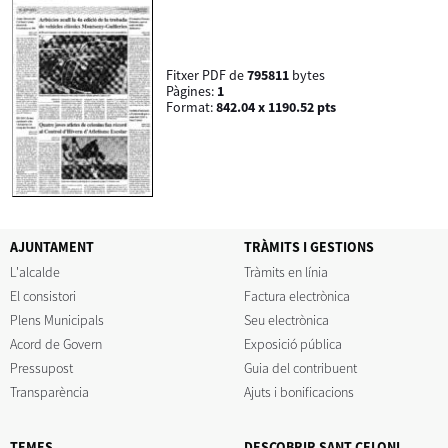
Fitxer PDF de
795811
bytes
Pàgines:
1
Format:
842.04 x 1190.52 pts
AJUNTAMENT
TRÀMITS I GESTIONS
L'alcalde
Tràmits en línia
El consistori
Factura electrònica
Plens Municipals
Seu electrònica
Acord de Govern
Exposició pública
Pressupost
Guia del contribuent
Transparència
Ajuts i bonificacions
TEMES
DESCOBRIR SANT CELONI