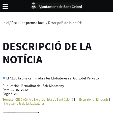
Inici
/
Recull de premsa local
/
Descripció de la notícia
DESCRIPCIÓ DE LA
NOTÍCIA
El CESC fa una caminada a les Llobateres i el Gorg del Perxistó
Publicació:
L'Actualitat del Baix Montseny
Data:
17-02-2012
Pàgina:
28
[
] - [
]
Temes
:
CESC (Centre Excursionista de Sant Celoni)
Excursions i itineraris
- [
]
Aiguamolls de les Llobateres