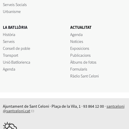
Serveis Socials
Urbanisme
LA BATLLÒRIA
ACTUALITAT
Història
Agenda
Serveis
Notícies
Consell de poble
Exposicions
Transport
Publicacions
Unió Batllorienca
Àlbums de fotos
Agenda
Formularis
Ràdio Sant Celoni
Ajuntament de Sant Celoni · Plaça de la Vila, 1 · 93 864 12 00 ·
santceloni
@santceloni.cat