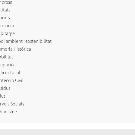
mpresa
titats
ports
rmació
bitatge
di ambient i sostenibilitat
mòria Històrica
bilitat
upació
licia Local
otecció Civil
sidus
lut
rveis Socials
banisme