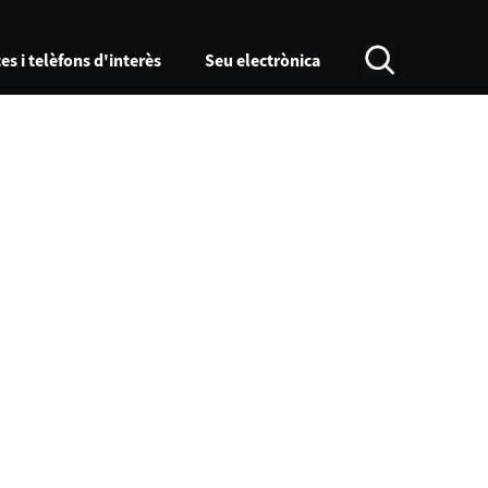
es i telèfons d'interès
Seu electrònica