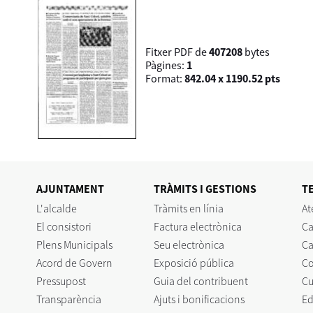
Fitxer PDF de
407208
bytes
Pàgines:
1
Format:
842.04 x 1190.52 pts
AJUNTAMENT
TRÀMITS I GESTIONS
T
L'alcalde
Tràmits en línia
At
El consistori
Factura electrònica
Ca
Plens Municipals
Seu electrònica
Ca
Acord de Govern
Exposició pública
C
Pressupost
Guia del contribuent
Cu
Transparència
Ajuts i bonificacions
Ed