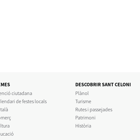
EMES
DESCOBRIR SANT CELONI
enció ciutadana
Plànol
lendari de festes locals
Turisme
talà
Rutes i passejades
omerç
Patrimoni
ltura
Història
ucació