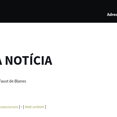
Adrec
A NOTÍCIA
Faust de Blanes
] - [
]
i associacions
Medi ambient