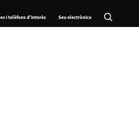
es i telèfons d'interès
Seu electrònica