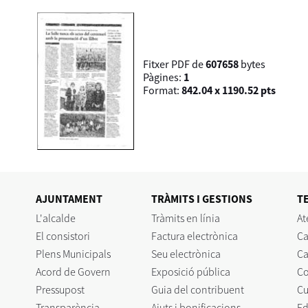
Fitxer PDF de
607658
bytes
Pàgines:
1
Format:
842.04 x 1190.52 pts
AJUNTAMENT
TRÀMITS I GESTIONS
T
L'alcalde
Tràmits en línia
At
El consistori
Factura electrònica
Ca
Plens Municipals
Seu electrònica
Ca
Acord de Govern
Exposició pública
C
Pressupost
Guia del contribuent
Cu
Transparència
Ajuts i bonificacions
Ed