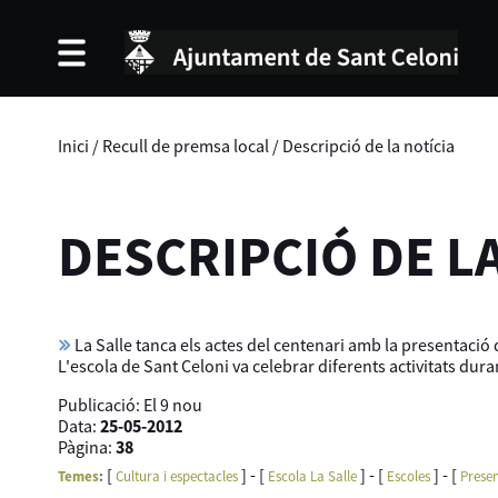
Inici
/
Recull de premsa local
/
Descripció de la notícia
DESCRIPCIÓ DE L
La Salle tanca els actes del centenari amb la presentació d
L'escola de Sant Celoni va celebrar diferents activitats dur
Publicació:
El 9 nou
Data:
25-05-2012
Pàgina:
38
[
] - [
] - [
] - [
Temes
:
Cultura i espectacles
Escola La Salle
Escoles
Presen