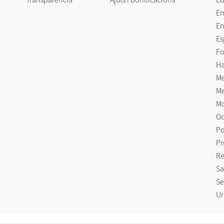
E
En
Es
Fo
Ha
Me
Me
Mo
Oc
Po
Pr
Re
Sa
Se
Ur