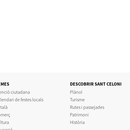
EMES
DESCOBRIR SANT CELONI
enció ciutadana
Plànol
lendari de festes locals
Turisme
talà
Rutes i passejades
omerç
Patrimoni
ltura
Història
ucació