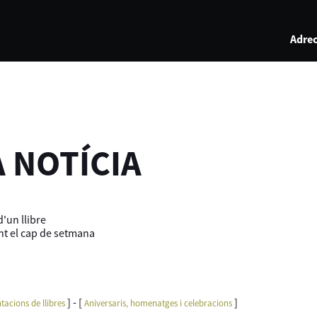
Adrec
A NOTÍCIA
'un llibre
ant el cap de setmana
] - [
]
tacions de llibres
Aniversaris, homenatges i celebracions