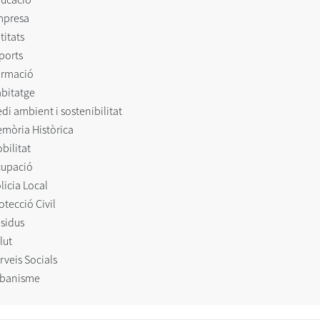
mpresa
titats
ports
rmació
bitatge
di ambient i sostenibilitat
mòria Històrica
bilitat
upació
licia Local
otecció Civil
sidus
lut
rveis Socials
banisme