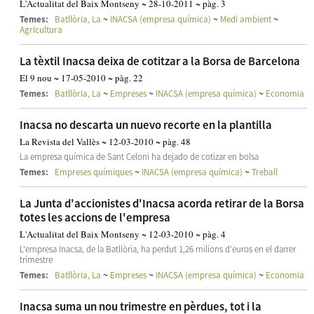
L'Actualitat del Baix Montseny ~ 28-10-2011 ~ pàg. 3
~
~
~
Temes:
Batllòria, La
INACSA (empresa química)
Medi ambient
Agricultura
La tèxtil Inacsa deixa de cotitzar a la Borsa de Barcelona
El 9 nou ~ 17-05-2010 ~ pàg. 22
~
~
~
Temes:
Batllòria, La
Empreses
INACSA (empresa química)
Economia
Inacsa no descarta un nuevo recorte en la plantilla
La Revista del Vallès ~ 12-03-2010 ~ pàg. 48
La empresa química de Sant Celoni ha dejado de cotizar en bolsa
~
~
Temes:
Empreses químiques
INACSA (empresa química)
Treball
La Junta d'accionistes d'Inacsa acorda retirar de la Borsa
totes les accions de l'empresa
L'Actualitat del Baix Montseny ~ 12-03-2010 ~ pàg. 4
L'empresa Inacsa, de la Batllòria, ha perdut 1,26 milions d'euros en el darrer
trimestre
~
~
~
Temes:
Batllòria, La
Empreses
INACSA (empresa química)
Economia
Inacsa suma un nou trimestre en pèrdues, tot i la