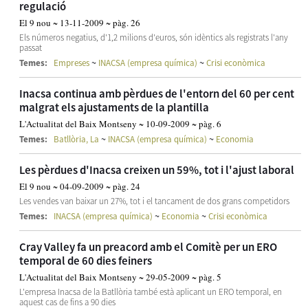
regulació
El 9 nou ~ 13-11-2009 ~ pàg. 26
Els números negatius, d'1,2 milions d'euros, són idèntics als registrats l'any
passat
~
~
Temes:
Empreses
INACSA (empresa química)
Crisi econòmica
Inacsa continua amb pèrdues de l'entorn del 60 per cent
malgrat els ajustaments de la plantilla
L'Actualitat del Baix Montseny ~ 10-09-2009 ~ pàg. 6
~
~
Temes:
Batllòria, La
INACSA (empresa química)
Economia
Les pèrdues d'Inacsa creixen un 59%, tot i l'ajust laboral
El 9 nou ~ 04-09-2009 ~ pàg. 24
Les vendes van baixar un 27%, tot i el tancament de dos grans competidors
~
~
Temes:
INACSA (empresa química)
Economia
Crisi econòmica
Cray Valley fa un preacord amb el Comitè per un ERO
temporal de 60 dies feiners
L'Actualitat del Baix Montseny ~ 29-05-2009 ~ pàg. 5
L'empresa Inacsa de la Batllòria també està aplicant un ERO temporal, en
aquest cas de fins a 90 dies