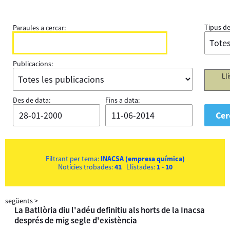
Tipus de
Paraules a cercar:
Publicacions:
Ll
Des de data:
Fins a data:
Filtrant per tema:
INACSA (empresa química)
Notícies trobades:
41
Llistades:
1
-
10
següents
>
La Batllòria diu l'adéu definitiu als horts de la Inacsa
després de mig segle d'existència