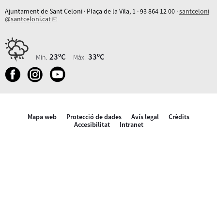
Ajuntament de Sant Celoni · Plaça de la Vila, 1 · 93 864 12 00 ·
santceloni
@santceloni.cat
23ºC
33ºC
Mín.
Màx.
Mapa web
Protecció de dades
Avís legal
Crèdits
Accesibilitat
Intranet