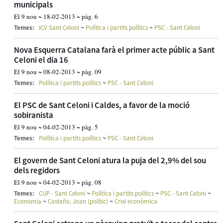
municipals
El 9 nou ~ 18-02-2013 ~ pàg. 6
~
~
Temes:
ICV Sant Celoni
Política i partits polítics
PSC - Sant Celoni
Nova Esquerra Catalana farà el primer acte públic a Sant
Celoni el dia 16
El 9 nou ~ 08-02-2013 ~ pàg. 09
~
Temes:
Política i partits polítics
PSC - Sant Celoni
El PSC de Sant Celoni i Caldes, a favor de la moció
sobiranista
El 9 nou ~ 04-02-2013 ~ pàg. 5
~
Temes:
Política i partits polítics
PSC - Sant Celoni
El govern de Sant Celoni atura la puja del 2,9% del sou
dels regidors
El 9 nou ~ 04-02-2013 ~ pàg. 08
~
~
~
Temes:
CUP - Sant Celoni
Política i partits polítics
PSC - Sant Celoni
~
~
Economia
Castaño, Joan (polític)
Crisi econòmica