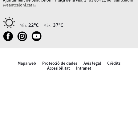
@santceloni.cat
22ºC
37ºC
Mín.
Màx.
Mapa web
Protecció de dades
Avís legal
Crèdits
Accesibilitat
Intranet