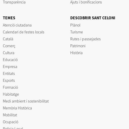
Transparència
Ajuts i bonificacions
TEMES
DESCOBRIR SANT CELONI
Atenció ciutadana
Plànol
Calendari de festes locals
Turisme
Català
Rutes i passejades
Comerç
Patrimoni
Cultura
Història
Educació
Empresa
Entitats
Esports
Formació
Habitatge
Medi ambient i sostenibilitat
Memòria Històrica
Mobilitat
Ocupació
Policia Local