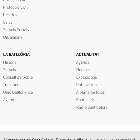
Protecció Civil
Residus
Salut
Serveis Socials
Urbanisme
LA BATLLÒRIA
ACTUALITAT
Història
Agenda
Serveis
Notícies
Consell de poble
Exposicions
Transport
Publicacions
Unió Batllorienca
Àlbums de fotos
Agenda
Formularis
Ràdio Sant Celoni
Ajuntament de Sant Celoni · Plaça de la Vila, 1 · 93 864 12 00 ·
santceloni