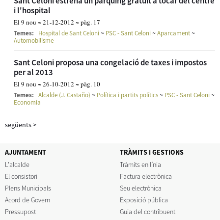
Sant Celoni estrena un pàrquing gratuït a tocar del centre
i l'hospital
El 9 nou ~ 21-12-2012 ~ pàg. 17
~
~
~
Temes:
Hospital de Sant Celoni
PSC - Sant Celoni
Aparcament
Automobilisme
Sant Celoni proposa una congelació de taxes i impostos
per al 2013
El 9 nou ~ 26-10-2012 ~ pàg. 10
~
~
~
Temes:
Alcalde (J. Castaño)
Política i partits polítics
PSC - Sant Celoni
Economia
següents
>
AJUNTAMENT
TRÀMITS I GESTIONS
L'alcalde
Tràmits en línia
El consistori
Factura electrònica
Plens Municipals
Seu electrònica
Acord de Govern
Exposició pública
Pressupost
Guia del contribuent