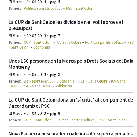
El 9 nou ~ 04-06-2014 ~ pàg. 5
~
Temes:
Política i partits polítics
PSC - Sant Celoni
La CUP de Sant Celoni es divideix en el vot i aprova el
pressupost
El 9 nou ~ 29-07-2013 ~ pàg. 7
~
~
~
Temes:
CUP - Sant Celoni
ICV Sant Celoni
Política i partits polítics
PSC
~
- Sant Celoni
Economia
Unes 150 persones en la Marxa pels Drets Socials del Baix
Montseny
El 9 nou ~ 03-05-2013 ~ pàg. 8
~
~
~
Temes:
Baix Montseny, El
Ciutadania
CUP - Sant Celoni
ICV Sant
~
~
Celoni
PSC - Sant Celoni
Solidaritat
La CUP de Sant Celoni dóna un 'sí crític' al compliment de
l'acord amb el PSC
El 9 nou ~ 04-03-2013 ~ pàg. 8
~
~
Temes:
CUP - Sant Celoni
Política i partits polítics
PSC - Sant Celoni
Nova Esquerra buscarà fer coalicions d'esquerra per a les