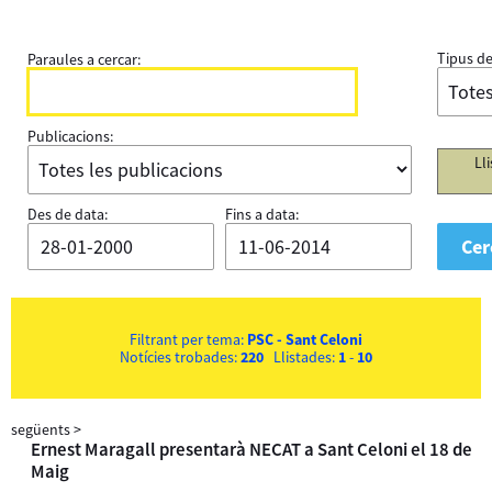
Tipus de
Paraules a cercar:
Publicacions:
Ll
Des de data:
Fins a data:
Filtrant per tema:
PSC - Sant Celoni
Notícies trobades:
220
Llistades:
1
-
10
següents
>
Ernest Maragall presentarà NECAT a Sant Celoni el 18 de
Maig