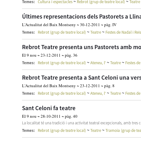
~
~
Temes:
Cultura i espectacles
Rebrot (grup de teatre local)
Teatre
Últimes representacions dels Pastorets a Llina
L'Actualitat del Baix Montseny ~ 30-12-2011 ~ pàg. IV
~
~
Temes:
Rebrot (grup de teatre local)
Teatre
Festes de Nadal i Reis
Rebrot Teatre presenta uns Pastorets amb mo
El 9 nou ~ 23-12-2011 ~ pàg. 36
~
~
~
Temes:
Rebrot (grup de teatre local)
Ateneu, l'
Teatre
Festes de
Rebrot Teatre presenta a Sant Celoni una ver
L'Actualitat del Baix Montseny ~ 23-12-2011 ~ pàg. 8
~
~
~
Temes:
Rebrot (grup de teatre local)
Ateneu, l'
Teatre
Festes de
Sant Celoni fa teatre
El 9 nou ~ 28-10-2011 ~ pàg. 40
La localitat té una tradició i una activitat teatral excepcionals, amb tr
~
~
Temes:
Rebrot (grup de teatre local)
Teatre
Tramoia (grup de tea