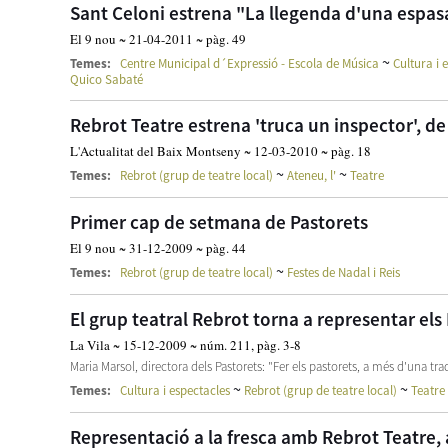
Sant Celoni estrena "La llegenda d'una espas
El 9 nou ~ 21-04-2011 ~ pàg. 49
~
Temes:
Centre Municipal d´Expressió - Escola de Música
Cultura i 
Quico Sabaté
Rebrot Teatre estrena 'truca un inspector', de
L'Actualitat del Baix Montseny ~ 12-03-2010 ~ pàg. 18
~
~
Temes:
Rebrot (grup de teatre local)
Ateneu, l'
Teatre
Primer cap de setmana de Pastorets
El 9 nou ~ 31-12-2009 ~ pàg. 44
~
Temes:
Rebrot (grup de teatre local)
Festes de Nadal i Reis
El grup teatral Rebrot torna a representar els
La Vila ~ 15-12-2009 ~ núm. 211, pàg. 3-8
Maria Marsol, directora dels Pastorets: "Fer els pastorets, a més d'una tr
~
~
Temes:
Cultura i espectacles
Rebrot (grup de teatre local)
Teatre
Representació a la fresca amb Rebrot Teatre, 