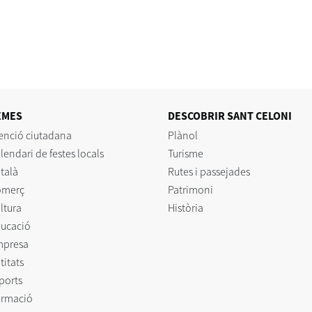
EMES
DESCOBRIR SANT CELONI
enció ciutadana
Plànol
lendari de festes locals
Turisme
talà
Rutes i passejades
omerç
Patrimoni
ltura
Història
ucació
mpresa
titats
ports
rmació