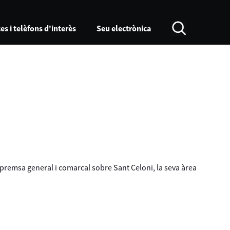
es i telèfons d'interès
Seu electrònica
a premsa general i comarcal sobre Sant Celoni, la seva àrea