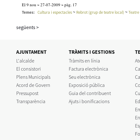
El 9 nou ~ 27-07-2009 ~ pàg. 17
~
~
Temes:
Cultura i espectacles
Rebrot (grup de teatre local)
Teatre
següents
>
AJUNTAMENT
TRÀMITS I GESTIONS
T
L'alcalde
Tràmits en línia
At
El consistori
Factura electrònica
Ca
Plens Municipals
Seu electrònica
Ca
Acord de Govern
Exposició pública
C
Pressupost
Guia del contribuent
Cu
Transparència
Ajuts i bonificacions
Ed
E
En
Es
Fo