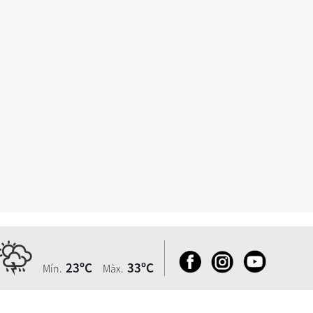
23ºC
33ºC
Mín.
Màx.