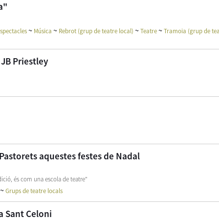
a"
~
~
~
~
espectacles
Música
Rebrot (grup de teatre local)
Teatre
Tramoia (grup de tea
 JB Priestley
 Pastorets aquestes festes de Nadal
adició, és com una escola de teatre"
~
Grups de teatre locals
a Sant Celoni