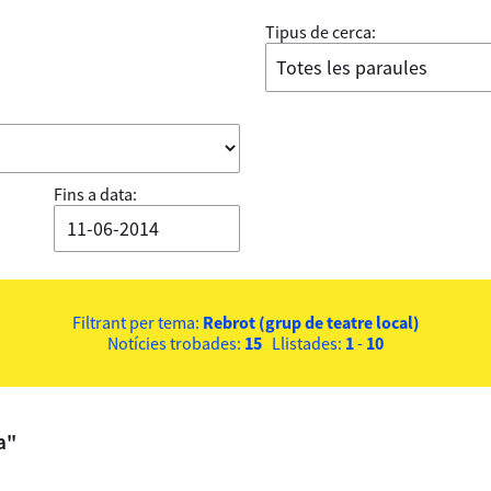
Tipus de cerca:
Fins a data:
Filtrant per tema:
Rebrot (grup de teatre local)
Notícies trobades:
15
Llistades:
1
-
10
a"