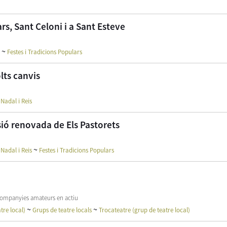
rs, Sant Celoni i a Sant Esteve
~
Festes i Tradicions Populars
lts canvis
 Nadal i Reis
sió renovada de Els Pastorets
~
 Nadal i Reis
Festes i Tradicions Populars
es companyies amateurs en actiu
~
~
tre local)
Grups de teatre locals
Trocateatre (grup de teatre local)