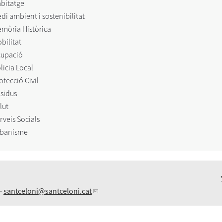
bitatge
di ambient i sostenibilitat
mòria Històrica
bilitat
upació
licia Local
otecció Civil
sidus
lut
rveis Socials
banisme
 ·
santceloni
@santceloni.cat