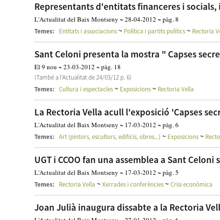
Representants d'entitats financeres i socials, 
L'Actualitat del Baix Montseny ~ 28-04-2012 ~ pàg. 8
~
~
Temes:
Entitats i associacions
Política i partits polítics
Rectoria V
Sant Celoni presenta la mostra " Capses secr
El 9 nou ~ 23-03-2012 ~ pàg. 18
(També a l'Actualitat de 24/03/12 p. 6)
~
~
Temes:
Cultura i espectacles
Exposicions
Rectoria Vella
La Rectoria Vella acull l'exposició 'Capses se
L'Actualitat del Baix Montseny ~ 17-03-2012 ~ pàg. 6
~
~
Temes:
Art (pintors, escultors, edificis, obres...)
Exposicions
Recto
UGT i CCOO fan una assemblea a Sant Celoni s
L'Actualitat del Baix Montseny ~ 17-03-2012 ~ pàg. 5
~
~
Temes:
Rectoria Vella
Xerrades i conferències
Crisi econòmica
Joan Julià inaugura dissabte a la Rectoria Vel