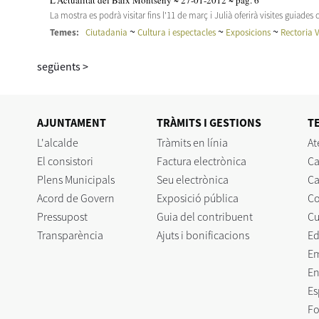
L'Actualitat del Baix Montseny ~ 27-01-2012 ~ pàg. 6
La mostra es podrà visitar fins l'11 de març i Julià oferirà visites guiade
~
~
~
Temes:
Ciutadania
Cultura i espectacles
Exposicions
Rectoria V
següents
>
AJUNTAMENT
TRÀMITS I GESTIONS
T
L'alcalde
Tràmits en línia
At
El consistori
Factura electrònica
Ca
Plens Municipals
Seu electrònica
Ca
Acord de Govern
Exposició pública
C
Pressupost
Guia del contribuent
Cu
Transparència
Ajuts i bonificacions
Ed
E
En
Es
Fo