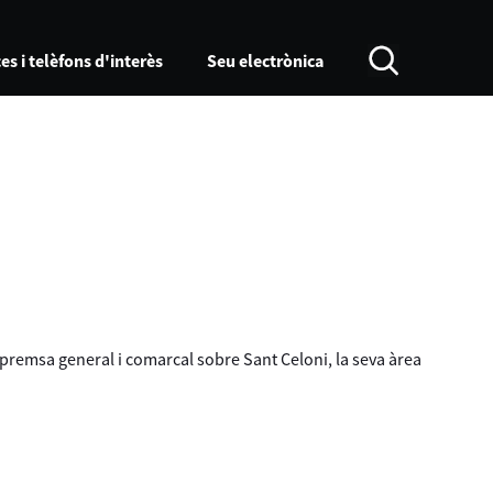
es i telèfons d'interès
Seu electrònica
a premsa general i comarcal sobre Sant Celoni, la seva àrea