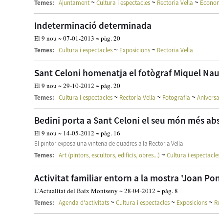
~
~
~
Temes:
Ajuntament
Cultura i espectacles
Rectoria Vella
Econo
Indeterminació determinada
El 9 nou ~ 07-01-2013 ~ pàg. 20
~
~
Temes:
Cultura i espectacles
Exposicions
Rectoria Vella
Sant Celoni homenatja el fotògraf Miquel N
El 9 nou ~ 29-10-2012 ~ pàg. 20
~
~
~
Temes:
Cultura i espectacles
Rectoria Vella
Fotografia
Aniversa
Bedini porta a Sant Celoni el seu món més ab
El 9 nou ~ 14-05-2012 ~ pàg. 16
El pintor exposa una vintena de quadres a la Rectoria Vella
~
Temes:
Art (pintors, escultors, edificis, obres...)
Cultura i espectacle
Activitat familiar entorn a la mostra 'Joan Po
L'Actualitat del Baix Montseny ~ 28-04-2012 ~ pàg. 8
~
~
~
Temes:
Agenda d'activitats
Cultura i espectacles
Exposicions
R