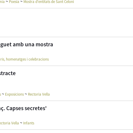
~
~
mia
Poesia
Mostra d'entitats de Sant Celoni
auguet amb una mostra
ris, homenatges i celebracions
stracte
~
~
s
Exposicions
Rectoria Vella
nç. Capses secretes'
~
ectoria Vella
Infants