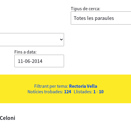
Tipus de cerca:
Fins a data:
Filtrant per tema:
Rectoria Vella
Notícies trobades:
124
Llistades:
1
-
10
 Celoni