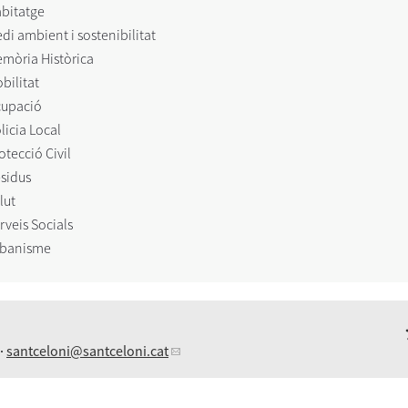
bitatge
di ambient i sostenibilitat
mòria Històrica
bilitat
upació
licia Local
otecció Civil
sidus
lut
rveis Socials
banisme
 ·
santceloni
@santceloni.cat