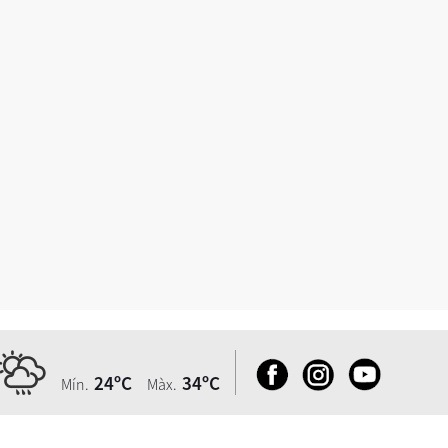
24ºC
34ºC
Mín.
Màx.