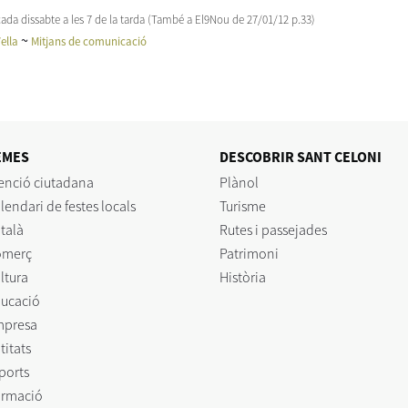
s cada dissabte a les 7 de la tarda (També a El9Nou de 27/01/12 p.33)
~
ella
Mitjans de comunicació
EMES
DESCOBRIR SANT CELONI
enció ciutadana
Plànol
lendari de festes locals
Turisme
talà
Rutes i passejades
omerç
Patrimoni
ltura
Història
ucació
mpresa
titats
ports
rmació