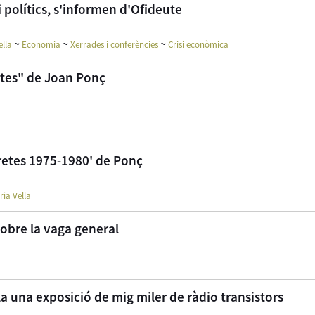
i polítics, s'informen d'Ofideute
~
~
~
ella
Economia
Xerrades i conferències
Crisi econòmica
etes" de Joan Ponç
cretes 1975-1980' de Ponç
ria Vella
obre la vaga general
la una exposició de mig miler de ràdio transistors