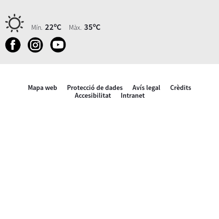
22ºC
35ºC
Mín.
Màx.
Mapa web
Protecció de dades
Avís legal
Crèdits
Accesibilitat
Intranet