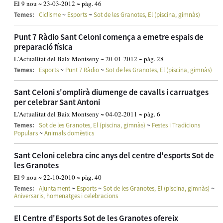
El 9 nou ~ 23-03-2012 ~ pàg. 46
~
~
Temes:
Ciclisme
Esports
Sot de les Granotes, El (piscina, gimnàs)
Punt 7 Ràdio Sant Celoni comença a emetre espais de
preparació física
L'Actualitat del Baix Montseny ~ 20-01-2012 ~ pàg. 28
~
~
Temes:
Esports
Punt 7 Ràdio
Sot de les Granotes, El (piscina, gimnàs)
Sant Celoni s'omplirà diumenge de cavalls i carruatges
per celebrar Sant Antoni
L'Actualitat del Baix Montseny ~ 04-02-2011 ~ pàg. 6
~
Temes:
Sot de les Granotes, El (piscina, gimnàs)
Festes i Tradicions
~
Populars
Animals domèstics
Sant Celoni celebra cinc anys del centre d'esports Sot de
les Granotes
El 9 nou ~ 22-10-2010 ~ pàg. 40
~
~
~
Temes:
Ajuntament
Esports
Sot de les Granotes, El (piscina, gimnàs)
Aniversaris, homenatges i celebracions
El Centre d'Esports Sot de les Granotes ofereix