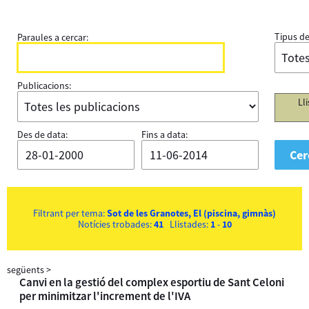
Tipus de
Paraules a cercar:
Publicacions:
Ll
Des de data:
Fins a data:
Filtrant per tema:
Sot de les Granotes, El (piscina, gimnàs)
Notícies trobades:
41
Llistades:
1
-
10
següents
>
Canvi en la gestió del complex esportiu de Sant Celoni
per minimitzar l'increment de l'IVA