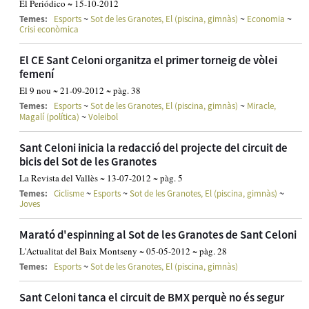
El Periódico ~ 15-10-2012
~
~
~
Temes:
Esports
Sot de les Granotes, El (piscina, gimnàs)
Economia
Crisi econòmica
El CE Sant Celoni organitza el primer torneig de vòlei
femení
El 9 nou ~ 21-09-2012 ~ pàg. 38
~
~
Temes:
Esports
Sot de les Granotes, El (piscina, gimnàs)
Miracle,
~
Magalí (política)
Voleibol
Sant Celoni inicia la redacció del projecte del circuit de
bicis del Sot de les Granotes
La Revista del Vallès ~ 13-07-2012 ~ pàg. 5
~
~
~
Temes:
Ciclisme
Esports
Sot de les Granotes, El (piscina, gimnàs)
Joves
Marató d'espinning al Sot de les Granotes de Sant Celoni
L'Actualitat del Baix Montseny ~ 05-05-2012 ~ pàg. 28
~
Temes:
Esports
Sot de les Granotes, El (piscina, gimnàs)
Sant Celoni tanca el circuit de BMX perquè no és segur