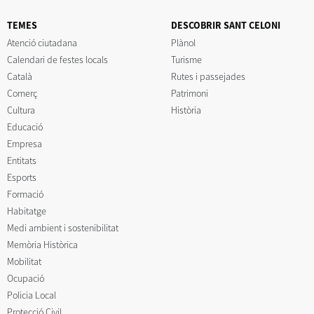
TEMES
DESCOBRIR SANT CELONI
Atenció ciutadana
Plànol
Calendari de festes locals
Turisme
Català
Rutes i passejades
Comerç
Patrimoni
Cultura
Història
Educació
Empresa
Entitats
Esports
Formació
Habitatge
Medi ambient i sostenibilitat
Memòria Històrica
Mobilitat
Ocupació
Policia Local
Protecció Civil