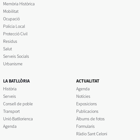
Memòria Històrica
Mobilitat
Ocupació
Policia Local
Protecció Civil
Residus
Salut
Serveis Socials
Urbanisme
LA BATLLÒRIA
ACTUALITAT
Història
Agenda
Serveis
Notícies
Consell de poble
Exposicions
Transport
Publicacions
Unió Batllorienca
Àlbums de fotos
Agenda
Formularis
Ràdio Sant Celoni