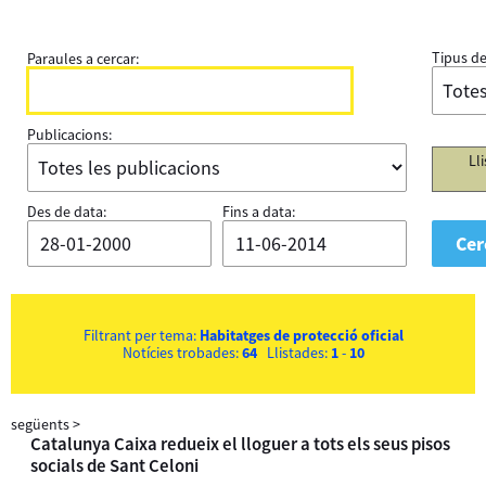
Tipus de
Paraules a cercar:
Publicacions:
Ll
Des de data:
Fins a data:
Filtrant per tema:
Habitatges de protecció oficial
Notícies trobades:
64
Llistades:
1
-
10
següents
>
Catalunya Caixa redueix el lloguer a tots els seus pisos
socials de Sant Celoni