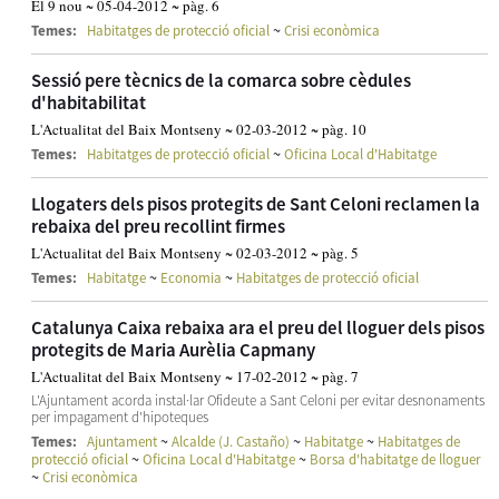
El 9 nou ~ 05-04-2012 ~ pàg. 6
~
Temes:
Habitatges de protecció oficial
Crisi econòmica
Sessió pere tècnics de la comarca sobre cèdules
d'habitabilitat
L'Actualitat del Baix Montseny ~ 02-03-2012 ~ pàg. 10
~
Temes:
Habitatges de protecció oficial
Oficina Local d'Habitatge
Llogaters dels pisos protegits de Sant Celoni reclamen la
rebaixa del preu recollint firmes
L'Actualitat del Baix Montseny ~ 02-03-2012 ~ pàg. 5
~
~
Temes:
Habitatge
Economia
Habitatges de protecció oficial
Catalunya Caixa rebaixa ara el preu del lloguer dels pisos
protegits de Maria Aurèlia Capmany
L'Actualitat del Baix Montseny ~ 17-02-2012 ~ pàg. 7
L'Ajuntament acorda instal·lar Ofideute a Sant Celoni per evitar desnonaments
per impagament d'hipoteques
~
~
~
Temes:
Ajuntament
Alcalde (J. Castaño)
Habitatge
Habitatges de
~
~
protecció oficial
Oficina Local d'Habitatge
Borsa d'habitatge de lloguer
~
Crisi econòmica