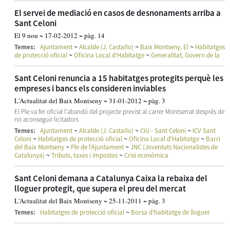
El servei de mediació en casos de desnonaments arriba a
Sant Celoni
El 9 nou ~ 17-02-2012 ~ pàg. 14
~
~
~
Temes:
Ajuntament
Alcalde (J. Castaño)
Baix Montseny, El
Habitatges
~
~
de protecció oficial
Oficina Local d'Habitatge
Generalitat, Govern de la
Sant Celoni renuncia a 15 habitatges protegits perquè les
empreses i bancs els consideren inviables
L'Actualitat del Baix Montseny ~ 31-01-2012 ~ pàg. 3
El Ple va fer oficial l'abandó del projecte previst al carrer Montserrat després de
no aconseguir licitadors
~
~
~
Temes:
Ajuntament
Alcalde (J. Castaño)
CiU - Sant Celoni
ICV Sant
~
~
~
Celoni
Habitatges de protecció oficial
Oficina Local d'Habitatge
Barri
~
~
del Baix Montseny
Ple de l'Ajuntament
JNC (Joventuts Nacionalistes de
~
~
Catalunya)
Tributs, taxes i impostos
Crisi econòmica
Sant Celoni demana a Catalunya Caixa la rebaixa del
lloguer protegit, que supera el preu del mercat
L'Actualitat del Baix Montseny ~ 25-11-2011 ~ pàg. 3
~
Temes:
Habitatges de protecció oficial
Borsa d'habitatge de lloguer