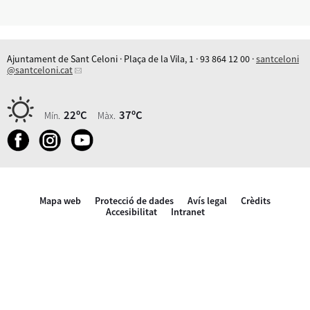
Ajuntament de Sant Celoni · Plaça de la Vila, 1 · 93 864 12 00 ·
santceloni
@santceloni.cat
22ºC
37ºC
Mín.
Màx.
Mapa web
Protecció de dades
Avís legal
Crèdits
Accesibilitat
Intranet