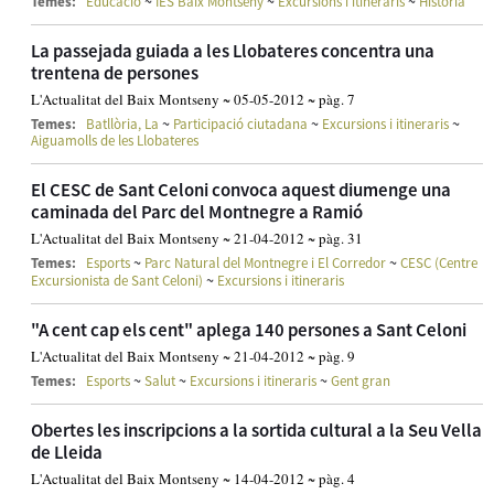
~
~
~
Temes:
Educació
IES Baix Montseny
Excursions i itineraris
Història
La passejada guiada a les Llobateres concentra una
trentena de persones
L'Actualitat del Baix Montseny ~ 05-05-2012 ~ pàg. 7
~
~
~
Temes:
Batllòria, La
Participació ciutadana
Excursions i itineraris
Aiguamolls de les Llobateres
El CESC de Sant Celoni convoca aquest diumenge una
caminada del Parc del Montnegre a Ramió
L'Actualitat del Baix Montseny ~ 21-04-2012 ~ pàg. 31
~
~
Temes:
Esports
Parc Natural del Montnegre i El Corredor
CESC (Centre
~
Excursionista de Sant Celoni)
Excursions i itineraris
"A cent cap els cent" aplega 140 persones a Sant Celoni
L'Actualitat del Baix Montseny ~ 21-04-2012 ~ pàg. 9
~
~
~
Temes:
Esports
Salut
Excursions i itineraris
Gent gran
Obertes les inscripcions a la sortida cultural a la Seu Vella
de Lleida
L'Actualitat del Baix Montseny ~ 14-04-2012 ~ pàg. 4