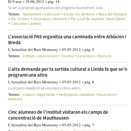
El 9 nou ~ 29-06-2012 ~ pàg. 18
Va ser la proposta guanyadora del programa Ajuntament Jove
~
~
~
Temes:
Ajuntament
Educació
Escola Cor de Maria
Riera del Pertegàs
~
~
~
Riu Tordera
Excursions i itineraris
Pla Local de Joventut (Sant Celoni)
~
Concursos i premis
L'associació PAS organitza una caminada entre Arbúcies i
Breda
L'Actualitat del Baix Montseny ~ 05-05-2012 ~ pàg. 9
~
~
Temes:
Entitats i associacions
Turisme
Excursions i itineraris
L'alta demanda per la sortida cultural a Lleida fa que se'n
programi una altra
L'Actualitat del Baix Montseny ~ 05-05-2012 ~ pàg. 8
La propera expedició es vincularà a oficis antics
~
~
Temes:
Cultura i espectacles
Participació ciutadana
Excursions i
itineraris
Cinc alumnes de l'Institut visitaran els camps de
concentració de Mauthausen
L'Actualitat del Baix Montseny ~ 05-05-2012 ~ pàg. 7