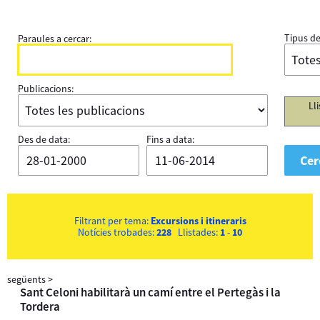
Tipus de
Paraules a cercar:
Publicacions:
Ll
Des de data:
Fins a data:
Filtrant per tema:
Excursions i itineraris
Notícies trobades:
228
Llistades:
1
-
10
següents
>
Sant Celoni habilitarà un camí entre el Pertegàs i la
Tordera