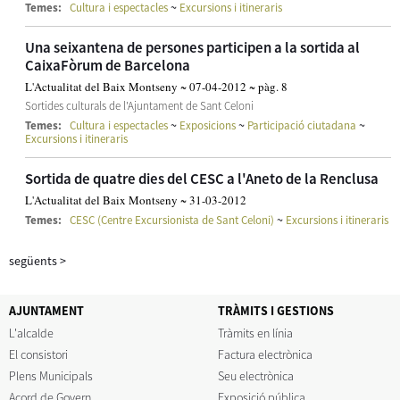
~
Temes:
Cultura i espectacles
Excursions i itineraris
Una seixantena de persones participen a la sortida al
CaixaFòrum de Barcelona
L'Actualitat del Baix Montseny ~ 07-04-2012 ~ pàg. 8
Sortides culturals de l'Ajuntament de Sant Celoni
~
~
~
Temes:
Cultura i espectacles
Exposicions
Participació ciutadana
Excursions i itineraris
Sortida de quatre dies del CESC a l'Aneto de la Renclusa
L'Actualitat del Baix Montseny ~ 31-03-2012
~
Temes:
CESC (Centre Excursionista de Sant Celoni)
Excursions i itineraris
següents
>
AJUNTAMENT
TRÀMITS I GESTIONS
L'alcalde
Tràmits en línia
El consistori
Factura electrònica
Plens Municipals
Seu electrònica
Acord de Govern
Exposició pública