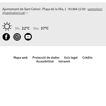
Ajuntament de Sant Celoni · Plaça de la Vila, 1 · 93 864 12 00 ·
santceloni
@santceloni.cat
22ºC
37ºC
Mín.
Màx.
Mapa web
Protecció de dades
Avís legal
Crèdits
Accesibilitat
Intranet