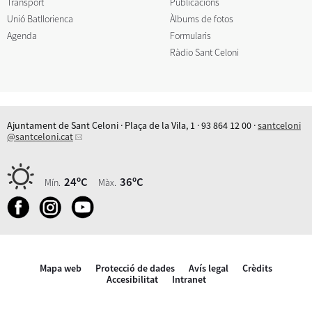
Transport
Publicacions
Unió Batllorienca
Àlbums de fotos
Agenda
Formularis
Ràdio Sant Celoni
Ajuntament de Sant Celoni · Plaça de la Vila, 1 · 93 864 12 00 ·
santceloni
@santceloni.cat
24ºC
36ºC
Mín.
Màx.
Mapa web
Protecció de dades
Avís legal
Crèdits
Accesibilitat
Intranet