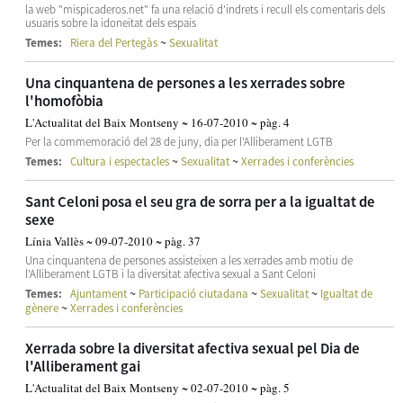
la web "mispicaderos.net" fa una relació d'indrets i recull els comentaris dels
usuaris sobre la idoneïtat dels espais
~
Temes:
Riera del Pertegàs
Sexualitat
Una cinquantena de persones a les xerrades sobre
l'homofòbia
L'Actualitat del Baix Montseny ~ 16-07-2010 ~ pàg. 4
Per la commemoració del 28 de juny, dia per l'Alliberament LGTB
~
~
Temes:
Cultura i espectacles
Sexualitat
Xerrades i conferències
Sant Celoni posa el seu gra de sorra per a la igualtat de
sexe
Línia Vallès ~ 09-07-2010 ~ pàg. 37
Una cinquantena de persones assisteixen a les xerrades amb motiu de
l'Alliberament LGTB i la diversitat afectiva sexual a Sant Celoni
~
~
~
Temes:
Ajuntament
Participació ciutadana
Sexualitat
Igualtat de
~
gènere
Xerrades i conferències
Xerrada sobre la diversitat afectiva sexual pel Dia de
l'Alliberament gai
L'Actualitat del Baix Montseny ~ 02-07-2010 ~ pàg. 5