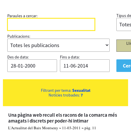
Tipus de
Paraules a cercar:
Publicacions:
Ll
Des de data:
Fins a data:
Filtrant per tema:
Sexualitat
Notícies trobades:
7
Una pàgina web recull els racons de la comarca més
amagats i discrets per poder-hi intimar
L'Actualitat del Baix Montseny ~ 11-03-2011 ~ pàg. 11