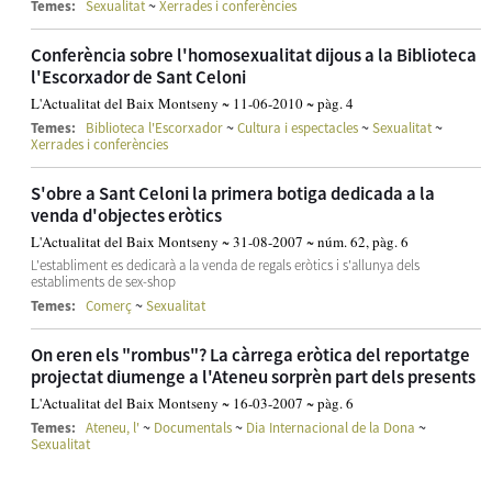
~
Temes:
Sexualitat
Xerrades i conferències
Conferència sobre l'homosexualitat dijous a la Biblioteca
l'Escorxador de Sant Celoni
L'Actualitat del Baix Montseny ~ 11-06-2010 ~ pàg. 4
~
~
~
Temes:
Biblioteca l'Escorxador
Cultura i espectacles
Sexualitat
Xerrades i conferències
S'obre a Sant Celoni la primera botiga dedicada a la
venda d'objectes eròtics
L'Actualitat del Baix Montseny ~ 31-08-2007 ~ núm. 62, pàg. 6
L'establiment es dedicarà a la venda de regals eròtics i s'allunya dels
establiments de sex-shop
~
Temes:
Comerç
Sexualitat
On eren els "rombus"? La càrrega eròtica del reportatge
projectat diumenge a l'Ateneu sorprèn part dels presents
L'Actualitat del Baix Montseny ~ 16-03-2007 ~ pàg. 6
~
~
~
Temes:
Ateneu, l'
Documentals
Dia Internacional de la Dona
Sexualitat