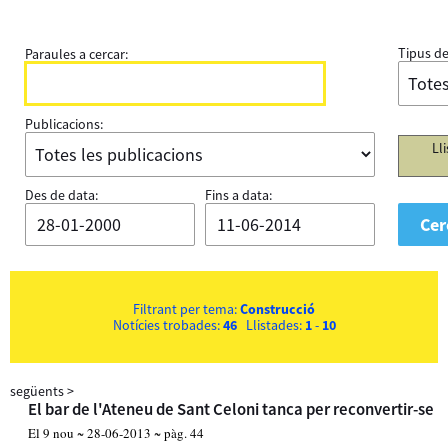
Tipus de
Paraules a cercar:
Publicacions:
Ll
Des de data:
Fins a data:
Filtrant per tema:
Construcció
Notícies trobades:
46
Llistades:
1
-
10
següents
>
El bar de l'Ateneu de Sant Celoni tanca per reconvertir-se
El 9 nou ~ 28-06-2013 ~ pàg. 44