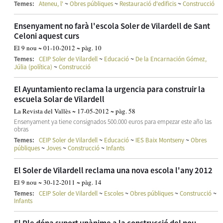
~
~
~
Temes:
Ateneu, l'
Obres públiques
Restauració d'edificis
Construcció
Ensenyament no farà l'escola Soler de Vilardell de Sant
Celoni aquest curs
El 9 nou ~ 01-10-2012 ~ pàg. 10
~
~
Temes:
CEIP Soler de Vilardell
Educació
De la Encarnación Gómez,
~
Júlia (política)
Construcció
El Ayuntamiento reclama la urgencia para construir la
escuela Solar de Vilardell
La Revista del Vallès ~ 17-05-2012 ~ pàg. 58
Ensenyament ya tiene consignados 500.000 euros para empezar este año las
obras
~
~
~
Temes:
CEIP Soler de Vilardell
Educació
IES Baix Montseny
Obres
~
~
~
públiques
Joves
Construcció
Infants
El Soler de Vilardell reclama una nova escola l'any 2012
El 9 nou ~ 30-12-2011 ~ pàg. 14
~
~
~
~
Temes:
CEIP Soler de Vilardell
Escoles
Obres públiques
Construcció
Infants
El Ple dóna suport unànime a la construcció del nou