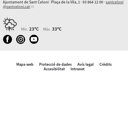
Ajuntament de Sant Celoni · Plaça de la Vila, 1 · 93 864 12 00 ·
santceloni
@santceloni.cat
23ºC
33ºC
Mín.
Màx.
Mapa web
Protecció de dades
Avís legal
Crèdits
Accesibilitat
Intranet