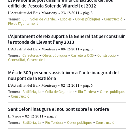
edifici de l'escola Soler de Vilardell el 2012
L'Actualitat del Baix Montseny ~ 23-12-2011 ~ pàg. 3
~
~
~
~
Temes:
CEIP Soler de Vilardell
Escoles
Obres públiques
Construcció
Ple de l'Ajuntament
L'Ajuntament ofereix suport a la Generalitat per construir
la rotonda de Llevant l'any 2013
L'Actualitat del Baix Montseny ~ 09-12-2011 ~ pàg. 3
~
~
~
~
Temes:
Carreteres
Obres públiques
Carretera C-35
Construcció
Generalitat, Govern de la
Més de 300 persones assisteixen a l'acte inaugural del
nou pont de la Batllòria
L'Actualitat del Baix Montseny ~ 02-12-2011 ~ pàg. 6
~
~
~
Temes:
Batllòria, La
Colla de Geganters
Riu Tordera
Obres públiques
~
Construcció
Sant Celoni inaugura el nou pont sobre la Tordera
El 9 nou ~ 02-12-2011 ~ pàg. 7
~
~
~
Temes:
Batllòria, La
Riu Tordera
Obres públiques
Construcció