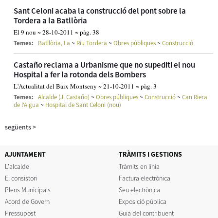
Sant Celoni acaba la construcció del pont sobre la
Tordera a la Batllòria
El 9 nou ~ 28-10-2011 ~ pàg. 38
~
~
~
Temes:
Batllòria, La
Riu Tordera
Obres públiques
Construcció
Castaño reclama a Urbanisme que no supediti el nou
Hospital a fer la rotonda dels Bombers
L'Actualitat del Baix Montseny ~ 21-10-2011 ~ pàg. 3
~
~
~
Temes:
Alcalde (J. Castaño)
Obres públiques
Construcció
Can Riera
~
de l'Aigua
Hospital de Sant Celoni (nou)
següents
>
AJUNTAMENT
TRÀMITS I GESTIONS
L'alcalde
Tràmits en línia
El consistori
Factura electrònica
Plens Municipals
Seu electrònica
Acord de Govern
Exposició pública
Pressupost
Guia del contribuent