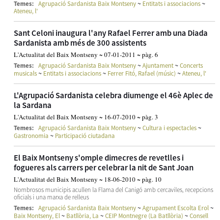
~
~
Temes:
Agrupació Sardanista Baix Montseny
Entitats i associacions
Ateneu, l'
Sant Celoni inaugura l'any Rafael Ferrer amb una Diada
Sardanista amb més de 300 assistents
L'Actualitat del Baix Montseny ~ 07-01-2011 ~ pàg. 6
~
~
Temes:
Agrupació Sardanista Baix Montseny
Ajuntament
Concerts
~
~
~
musicals
Entitats i associacions
Ferrer Fitó, Rafael (músic)
Ateneu, l'
L'Agrupació Sardanista celebra diumenge el 46è Aplec de
la Sardana
L'Actualitat del Baix Montseny ~ 16-07-2010 ~ pàg. 3
~
~
Temes:
Agrupació Sardanista Baix Montseny
Cultura i espectacles
~
Gastronomia
Participació ciutadana
El Baix Montseny s'omple dimecres de revetlles i
fogueres als carrers per celebrar la nit de Sant Joan
L'Actualitat del Baix Montseny ~ 18-06-2010 ~ pàg. 10
Nombrosos municipis acullen la Flama del Canigó amb cercaviles, recepcions
oficials i una marxa de relleus
~
~
Temes:
Agrupació Sardanista Baix Montseny
Agrupament Escolta Erol
~
~
~
Baix Montseny, El
Batllòria, La
CEIP Montnegre (La Batllòria)
Consell