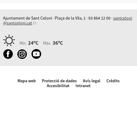
Ajuntament de Sant Celoni · Plaça de la Vila, 1 · 93 864 12 00 ·
santceloni
@santceloni.cat
24ºC
36ºC
Mín.
Màx.
Mapa web
Protecció de dades
Avís legal
Crèdits
Accesibilitat
Intranet