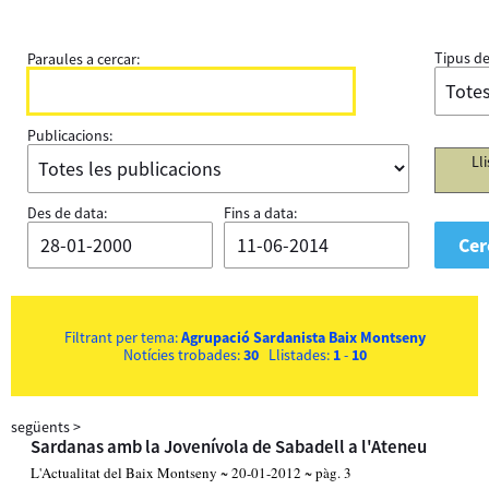
Tipus de
Paraules a cercar:
Publicacions:
Ll
Des de data:
Fins a data:
Filtrant per tema:
Agrupació Sardanista Baix Montseny
Notícies trobades:
30
Llistades:
1
-
10
següents
>
Sardanas amb la Jovenívola de Sabadell a l'Ateneu
L'Actualitat del Baix Montseny ~ 20-01-2012 ~ pàg. 3