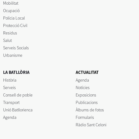
Mobilitat
Ocupació
Policia Local
Protecció Civil
Residus
Salut
Serveis Socials
Urbanisme
LA BATLLÒRIA
ACTUALITAT
Història
Agenda
Serveis
Notícies
Consell de poble
Exposicions
Transport
Publicacions
Unió Batllorienca
Àlbums de fotos
Agenda
Formularis
Ràdio Sant Celoni