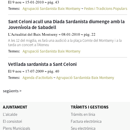
El 9 nou ~ 15-01-2010 ~ pàg. 43
~
Temes:
Agrupació Sardanista Baix Montseny
Festes i Tradicions Populars
Sant Celoni acull una Diada Sardanista diumenge amb la
Jovenívola de Sabadell
L'Actualitat del Baix Montseny ~ 08-01-2010 ~ pàg. 22
A les 12 del migdia, es farà una audició a la plaça Comte del Montseny i a la
tarda un concert a l'Ateneu
Temes:
Agrupació Sardanista Baix Montseny
Vetllada sardanista a Sant Celoni
El 9 nou ~ 17-07-2009 ~ pàg. 40
~
Temes:
Agenda d'activitats
Agrupació Sardanista Baix Montseny
següents
>
AJUNTAMENT
TRÀMITS I GESTIONS
L'alcalde
Tràmits en línia
El consistori
Factura electrònica
Plens Municipals
Seu electrònica