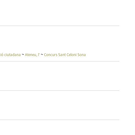
~
~
ció ciutadana
Ateneu, l'
Concurs Sant Celoni Sona