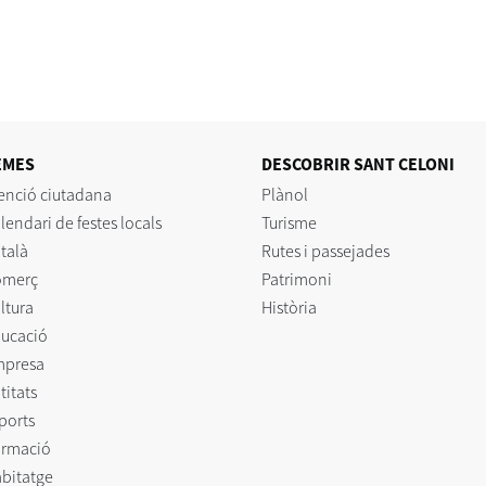
EMES
DESCOBRIR SANT CELONI
enció ciutadana
Plànol
lendari de festes locals
Turisme
talà
Rutes i passejades
omerç
Patrimoni
ltura
Història
ucació
mpresa
titats
ports
rmació
bitatge