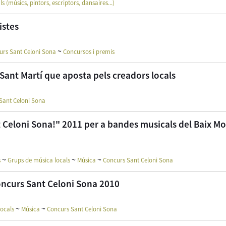
als (músics, pintors, escriptors, dansaires...)
istes
~
urs Sant Celoni Sona
Concursos i premis
 Sant Martí que aposta pels creadors locals
Sant Celoni Sona
nt Celoni Sona!" 2011 per a bandes musicals del Baix M
~
~
~
s
Grups de música locals
Música
Concurs Sant Celoni Sona
ncurs Sant Celoni Sona 2010
~
~
ocals
Música
Concurs Sant Celoni Sona