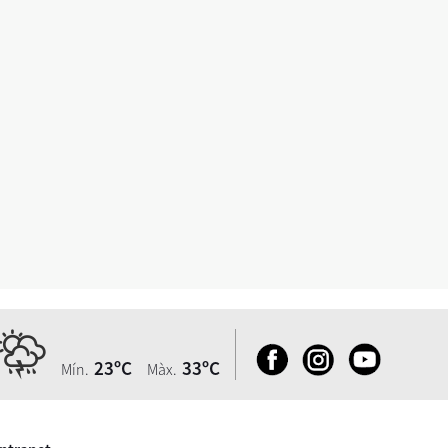
23ºC
33ºC
Mín.
Màx.