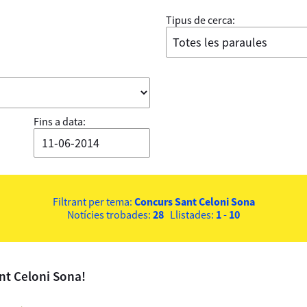
Tipus de cerca:
Fins a data:
Filtrant per tema:
Concurs Sant Celoni Sona
Notícies trobades:
28
Llistades:
1
-
10
ant Celoni Sona!