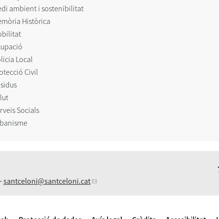
di ambient i sostenibilitat
mòria Històrica
bilitat
upació
licia Local
otecció Civil
sidus
lut
rveis Socials
banisme
 ·
santceloni
@santceloni.cat