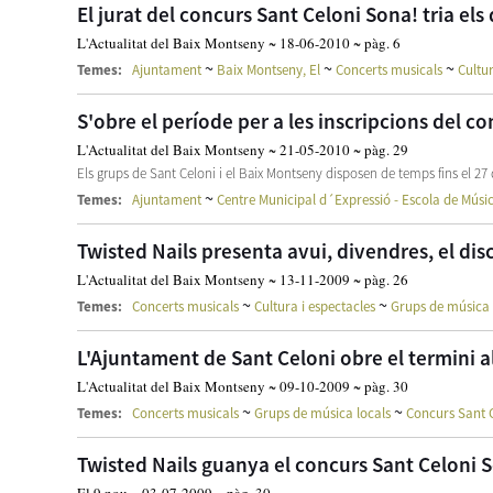
El jurat del concurs Sant Celoni Sona! tria els
L'Actualitat del Baix Montseny ~ 18-06-2010 ~ pàg. 6
~
~
~
Temes:
Ajuntament
Baix Montseny, El
Concerts musicals
Cultur
S'obre el període per a les inscripcions del c
L'Actualitat del Baix Montseny ~ 21-05-2010 ~ pàg. 29
Els grups de Sant Celoni i el Baix Montseny disposen de temps fins el 27
~
Temes:
Ajuntament
Centre Municipal d´Expressió - Escola de Músi
Twisted Nails presenta avui, divendres, el dis
L'Actualitat del Baix Montseny ~ 13-11-2009 ~ pàg. 26
~
~
Temes:
Concerts musicals
Cultura i espectacles
Grups de música 
L'Ajuntament de Sant Celoni obre el termini al
L'Actualitat del Baix Montseny ~ 09-10-2009 ~ pàg. 30
~
~
Temes:
Concerts musicals
Grups de música locals
Concurs Sant 
Twisted Nails guanya el concurs Sant Celoni 