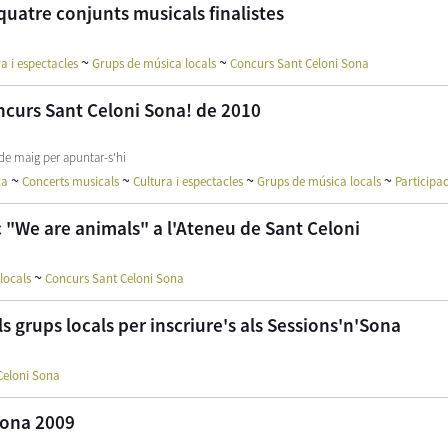
 quatre conjunts musicals finalistes
~
~
a i espectacles
Grups de música locals
Concurs Sant Celoni Sona
oncurs Sant Celoni Sona! de 2010
 de maig per apuntar-s'hi
~
~
~
~
ca
Concerts musicals
Cultura i espectacles
Grups de música locals
Participa
c "We are animals" a l'Ateneu de Sant Celoni
~
locals
Concurs Sant Celoni Sona
s grups locals per inscriure's als Sessions'n'Sona
Celoni Sona
Sona 2009