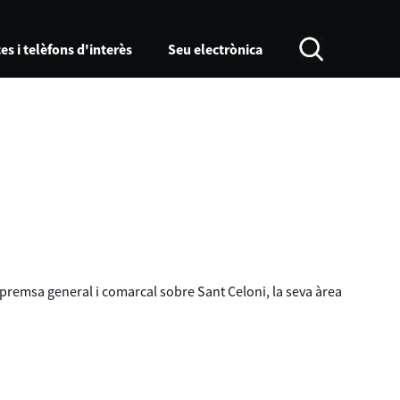
es i telèfons d'interès
Seu electrònica
a premsa general i comarcal sobre Sant Celoni, la seva àrea