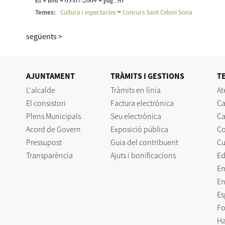
El 9 nou ~ 03-07-2009 ~ pàg. 30
~
Temes:
Cultura i espectacles
Concurs Sant Celoni Sona
següents
>
AJUNTAMENT
TRÀMITS I GESTIONS
T
L'alcalde
Tràmits en línia
At
El consistori
Factura electrònica
Ca
Plens Municipals
Seu electrònica
Ca
Acord de Govern
Exposició pública
C
Pressupost
Guia del contribuent
Cu
Transparència
Ajuts i bonificacions
Ed
E
En
Es
Fo
Ha