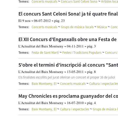
~
~
Temes:
Concerts musicals
Concurs Sant Celoni Sona
Artistes loc
El concurs Sant Celoni Sona! ja té quatre final
El 9 nou ~ 06-07-2012 ~ pàg. 23
~
~
~
Temes:
Concerts musicals
Grups de música locals
Música
Conc
El XII Concurs d'Enganxalls obre una Festa de
L'Actualitat del Baix Montseny ~ 04-11-2011 ~ pàg. 3
~
~
Temes:
Festa de Sant Martí
Festes i Tradicions Populars
Concurs 
S'obre el termini d'inscripció al concurs "Sa
L'Actualitat del Baix Montseny ~ 13-05-2011 ~ pàg. 8
Els finalistes escollits pel jurat oferiran un concert el proper 16 de juliol
~
~
Temes:
Baix Montseny, El
Concerts musicals
Cultura i espectacle
May Chronicles es proclama guanyador del co
L'Actualitat del Baix Montseny ~ 16-07-2010 ~ pàg. 4
~
~
Temes:
Baix Montseny, El
Cultura i espectacles
Grups de música l