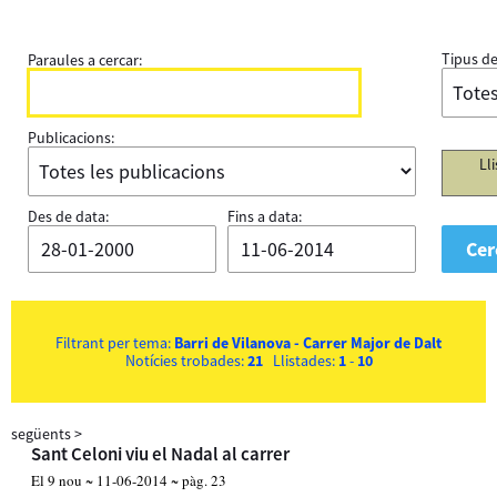
Tipus de
Paraules a cercar:
Publicacions:
Ll
Des de data:
Fins a data:
Filtrant per tema:
Barri de Vilanova - Carrer Major de Dalt
Notícies trobades:
21
Llistades:
1
-
10
següents
>
Sant Celoni viu el Nadal al carrer
El 9 nou ~ 11-06-2014 ~ pàg. 23