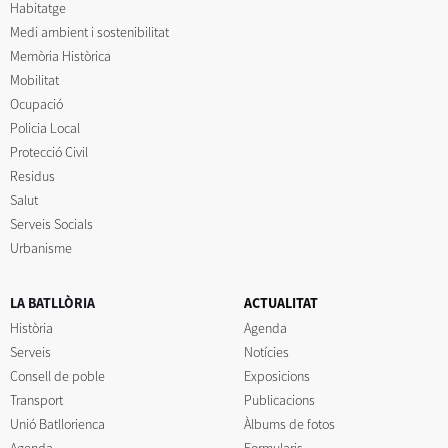
Habitatge
Medi ambient i sostenibilitat
Memòria Històrica
Mobilitat
Ocupació
Policia Local
Protecció Civil
Residus
Salut
Serveis Socials
Urbanisme
LA BATLLÒRIA
ACTUALITAT
Història
Agenda
Serveis
Notícies
Consell de poble
Exposicions
Transport
Publicacions
Unió Batllorienca
Àlbums de fotos
Agenda
Formularis