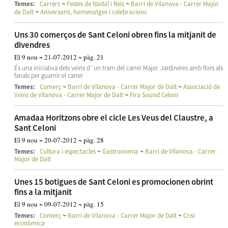
~
~
Temes:
Carrers
Festes de Nadal i Reis
Barri de Vilanova - Carrer Major
~
de Dalt
Aniversaris, homenatges i celebracions
Uns 30 comerços de Sant Celoni obren fins la mitjanit de
divendres
El 9 nou ~ 21-07-2012 ~ pàg. 21
És una iniciativa dels veïns d´un tram del carrer Major. Jardineres amb flors als
fanals per guarnir el carrer
~
~
Temes:
Comerç
Barri de Vilanova - Carrer Major de Dalt
Associació de
~
Veïns de Vilanova - Carrer Major de Dalt
Fira Sound Celoni
Amadaa Horitzons obre el cicle Les Veus del Claustre, a
Sant Celoni
El 9 nou ~ 20-07-2012 ~ pàg. 28
~
~
Temes:
Cultura i espectacles
Gastronomia
Barri de Vilanova - Carrer
Major de Dalt
Unes 15 botigues de Sant Celoni es promocionen obrint
fins a la mitjanit
El 9 nou ~ 09-07-2012 ~ pàg. 15
~
~
Temes:
Comerç
Barri de Vilanova - Carrer Major de Dalt
Crisi
econòmica