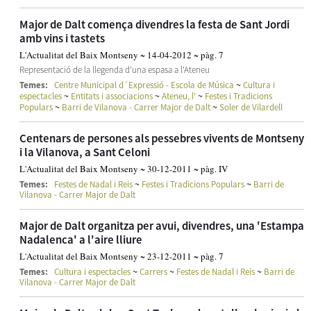
Major de Dalt comença divendres la festa de Sant Jordi
amb vins i tastets
L'Actualitat del Baix Montseny ~ 14-04-2012 ~ pàg. 7
Representació de la llegenda d'una espasa a l'Ateneu
~
Temes:
Centre Municipal d´Expressió - Escola de Música
Cultura i
~
~
~
espectacles
Entitats i associacions
Ateneu, l'
Festes i Tradicions
~
~
Populars
Barri de Vilanova - Carrer Major de Dalt
Soler de Vilardell
Centenars de persones als pessebres vivents de Montseny
i la Vilanova, a Sant Celoni
L'Actualitat del Baix Montseny ~ 30-12-2011 ~ pàg. IV
~
~
Temes:
Festes de Nadal i Reis
Festes i Tradicions Populars
Barri de
Vilanova - Carrer Major de Dalt
Major de Dalt organitza per avui, divendres, una 'Estampa
Nadalenca' a l'aire lliure
L'Actualitat del Baix Montseny ~ 23-12-2011 ~ pàg. 7
~
~
~
Temes:
Cultura i espectacles
Carrers
Festes de Nadal i Reis
Barri de
Vilanova - Carrer Major de Dalt