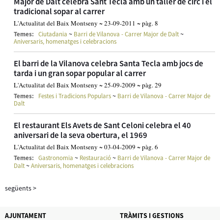
Major de Dalt celebra Sant Tecla amb un taller de circ i el
tradicional sopar al carrer
L'Actualitat del Baix Montseny ~ 23-09-2011 ~ pàg. 8
~
~
Temes:
Ciutadania
Barri de Vilanova - Carrer Major de Dalt
Aniversaris, homenatges i celebracions
El barri de la Vilanova celebra Santa Tecla amb jocs de
tarda i un gran sopar popular al carrer
L'Actualitat del Baix Montseny ~ 25-09-2009 ~ pàg. 29
~
Temes:
Festes i Tradicions Populars
Barri de Vilanova - Carrer Major de
Dalt
El restaurant Els Avets de Sant Celoni celebra el 40
aniversari de la seva obertura, el 1969
L'Actualitat del Baix Montseny ~ 03-04-2009 ~ pàg. 6
~
~
Temes:
Gastronomia
Restauració
Barri de Vilanova - Carrer Major de
~
Dalt
Aniversaris, homenatges i celebracions
següents
>
AJUNTAMENT
TRÀMITS I GESTIONS