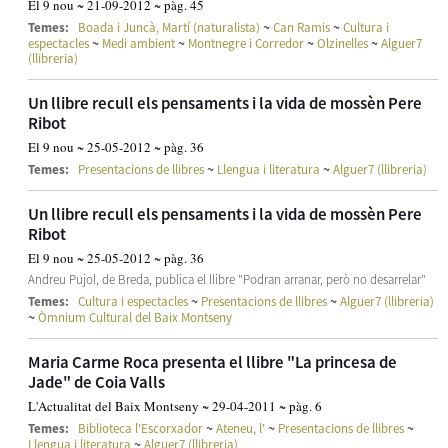
El 9 nou ~ 21-09-2012 ~ pàg. 45
~
~
Temes:
Boada i Juncà, Martí (naturalista)
Can Ramis
Cultura i
~
~
~
~
espectacles
Medi ambient
Montnegre i Corredor
Olzinelles
Alguer7
(llibreria)
Un llibre recull els pensaments i la vida de mossèn Pere
Ribot
El 9 nou ~ 25-05-2012 ~ pàg. 36
~
~
Temes:
Presentacions de llibres
Llengua i literatura
Alguer7 (llibreria)
Un llibre recull els pensaments i la vida de mossèn Pere
Ribot
El 9 nou ~ 25-05-2012 ~ pàg. 36
Andreu Pujol, de Breda, publica el llibre "Podran arranar, però no desarrelar"
~
~
Temes:
Cultura i espectacles
Presentacions de llibres
Alguer7 (llibreria)
~
Òmnium Cultural del Baix Montseny
Maria Carme Roca presenta el llibre "La princesa de
Jade" de Coia Valls
L'Actualitat del Baix Montseny ~ 29-04-2011 ~ pàg. 6
~
~
~
Temes:
Biblioteca l'Escorxador
Ateneu, l'
Presentacions de llibres
~
Llengua i literatura
Alguer7 (llibreria)