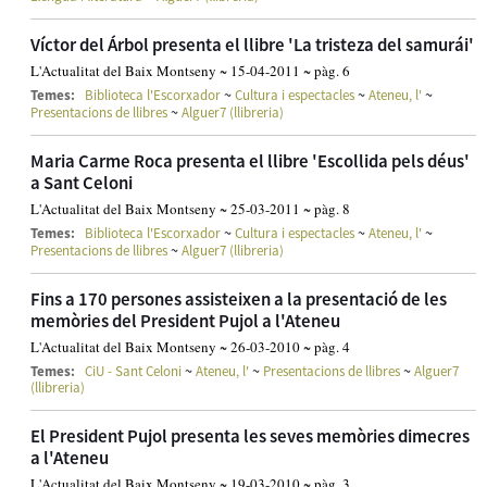
Víctor del Árbol presenta el llibre 'La tristeza del samurái'
L'Actualitat del Baix Montseny ~ 15-04-2011 ~ pàg. 6
~
~
~
Temes:
Biblioteca l'Escorxador
Cultura i espectacles
Ateneu, l'
~
Presentacions de llibres
Alguer7 (llibreria)
Maria Carme Roca presenta el llibre 'Escollida pels déus'
a Sant Celoni
L'Actualitat del Baix Montseny ~ 25-03-2011 ~ pàg. 8
~
~
~
Temes:
Biblioteca l'Escorxador
Cultura i espectacles
Ateneu, l'
~
Presentacions de llibres
Alguer7 (llibreria)
Fins a 170 persones assisteixen a la presentació de les
memòries del President Pujol a l'Ateneu
L'Actualitat del Baix Montseny ~ 26-03-2010 ~ pàg. 4
~
~
~
Temes:
CiU - Sant Celoni
Ateneu, l'
Presentacions de llibres
Alguer7
(llibreria)
El President Pujol presenta les seves memòries dimecres
a l'Ateneu
L'Actualitat del Baix Montseny ~ 19-03-2010 ~ pàg. 3