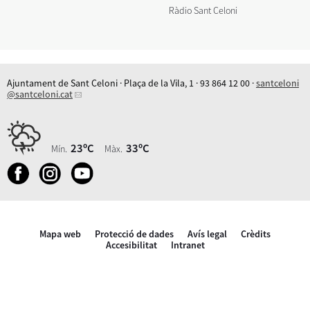
Ràdio Sant Celoni
Ajuntament de Sant Celoni · Plaça de la Vila, 1 · 93 864 12 00 ·
santceloni
@santceloni.cat
23ºC
33ºC
Mín.
Màx.
Mapa web
Protecció de dades
Avís legal
Crèdits
Accesibilitat
Intranet