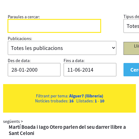
Tipus de
Paraules a cercar:
Publicacions:
Ll
Des de data:
Fins a data:
Filtrant per tema:
Alguer7 (llibreria)
Notícies trobades:
16
Llistades:
1
-
10
següents
>
Martí Boada i Iago Otero parlen del seu darrer llibre a
Sant Celoni