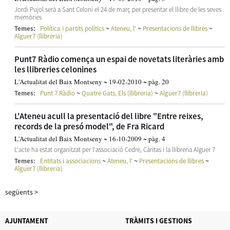
Jordi Pujol serà a Sant Celoni el 24 de març per presentar el llibre de les seves
memòries
~
~
~
Temes:
Política i partits polítics
Ateneu, l'
Presentacions de llibres
Alguer7 (llibreria)
Punt7 Ràdio comença un espai de novetats literàries amb
les llibreries celonines
L'Actualitat del Baix Montseny ~ 19-02-2010 ~ pàg. 20
~
~
Temes:
Punt 7 Ràdio
Quatre Gats, Els (llibreria)
Alguer7 (llibreria)
L'Ateneu acull la presentació del libre "Entre reixes,
records de la presó model", de Fra Ricard
L'Actualitat del Baix Montseny ~ 16-10-2009 ~ pàg. 4
L'acte ha estat organitzat per l'associació Cedre, Càritas i la llibreria Alguer 7
~
~
~
Temes:
Entitats i associacions
Ateneu, l'
Presentacions de llibres
Alguer7 (llibreria)
següents
>
AJUNTAMENT
TRÀMITS I GESTIONS