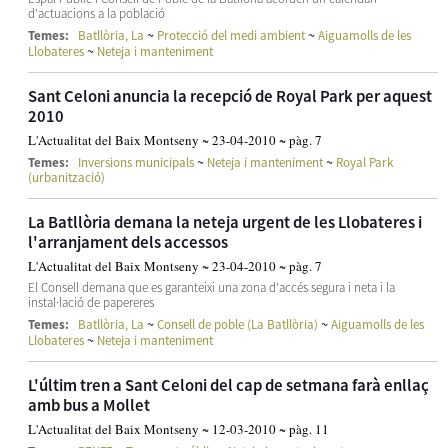
d'actuacions a la població
~
~
Temes:
Batllòria, La
Protecció del medi ambient
Aiguamolls de les
~
Llobateres
Neteja i manteniment
Sant Celoni anuncia la recepció de Royal Park per aquest
2010
L'Actualitat del Baix Montseny ~ 23-04-2010 ~ pàg. 7
~
~
Temes:
Inversions municipals
Neteja i manteniment
Royal Park
(urbanització)
La Batllòria demana la neteja urgent de les Llobateres i
l'arranjament dels accessos
L'Actualitat del Baix Montseny ~ 23-04-2010 ~ pàg. 7
El Consell demana que es garanteixi una zona d'accés segura i neta i la
instal·lació de papereres
~
~
Temes:
Batllòria, La
Consell de poble (La Batllòria)
Aiguamolls de les
~
Llobateres
Neteja i manteniment
L'últim tren a Sant Celoni del cap de setmana farà enllaç
amb bus a Mollet
L'Actualitat del Baix Montseny ~ 12-03-2010 ~ pàg. 11