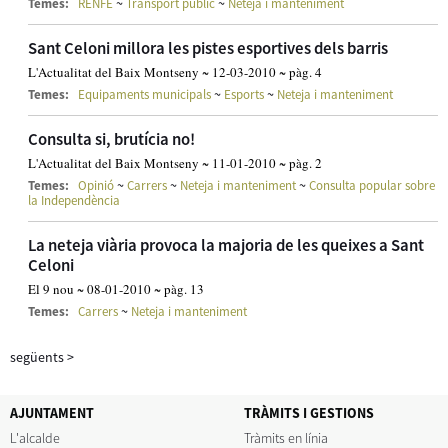
~
~
Temes:
RENFE
Transport públic
Neteja i manteniment
Sant Celoni millora les pistes esportives dels barris
L'Actualitat del Baix Montseny ~ 12-03-2010 ~ pàg. 4
~
~
Temes:
Equipaments municipals
Esports
Neteja i manteniment
Consulta si, brutícia no!
L'Actualitat del Baix Montseny ~ 11-01-2010 ~ pàg. 2
~
~
~
Temes:
Opinió
Carrers
Neteja i manteniment
Consulta popular sobre
la Independència
La neteja viària provoca la majoria de les queixes a Sant
Celoni
El 9 nou ~ 08-01-2010 ~ pàg. 13
~
Temes:
Carrers
Neteja i manteniment
següents
>
AJUNTAMENT
TRÀMITS I GESTIONS
L'alcalde
Tràmits en línia