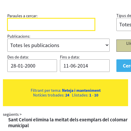
Tipus de
Paraules a cercar:
Publicacions:
Ll
Des de data:
Fins a data:
Filtrant per tema:
Neteja i manteniment
Notícies trobades:
24
Llistades:
1
-
10
següents
>
Sant Celoni elimina la meitat dels exemplars del colomar
municipal