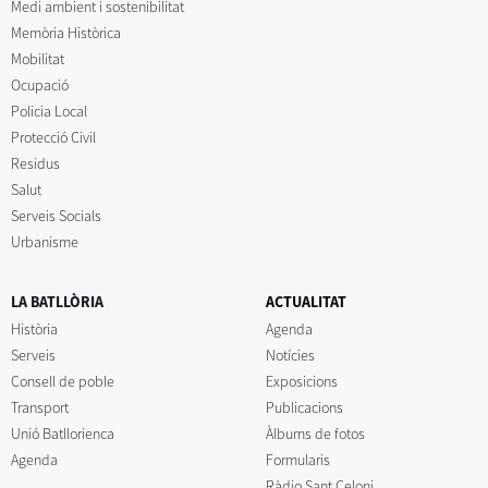
Medi ambient i sostenibilitat
Memòria Històrica
Mobilitat
Ocupació
Policia Local
Protecció Civil
Residus
Salut
Serveis Socials
Urbanisme
LA BATLLÒRIA
ACTUALITAT
Història
Agenda
Serveis
Notícies
Consell de poble
Exposicions
Transport
Publicacions
Unió Batllorienca
Àlbums de fotos
Agenda
Formularis
Ràdio Sant Celoni