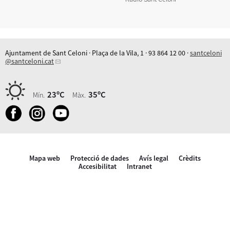
Ajuntament de Sant Celoni · Plaça de la Vila, 1 · 93 864 12 00 ·
santceloni
@santceloni.cat
23ºC
35ºC
Mín.
Màx.
Mapa web
Protecció de dades
Avís legal
Crèdits
Accesibilitat
Intranet