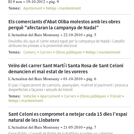
El 9 nou ~ 19-10-2012 ~ pàg. 9
~
Temes:
Ajuntament
Neteja i manteniment
Els comerciants d'Abat Oliba molestos amb les obres
perquè "afectaran la campanya de Nadal"
L'Actualitat del Baix Montseny ~ 22-10-2010 ~ pàg. 5
Deulofeu diu que el carrer estarà tapat per la campanya de Nadal i Castaño
atribueix les presses a la proximitat electoral
~
~
~
Temes:
Comerç
Carrers
Obres públiques
Neteja i manteniment
Veïns del carrer Sant Martí i Santa Rosa de Sant Celoni
denuncien el mal estat de les voreres
L'Actualitat del Baix Montseny ~ 01-10-2010 ~ pàg. 6
El pas i l'aparcament de camions, assenyalen, malmet el paviment i provoca
desperfectes a façanes i senyals de trànsit
~
~
~
~
~
Temes:
Vehicles
Aparcament
Carrers
Obres públiques
Trànsit
Neteja i manteniment
Sant Celoni es compromet a netejar cada 15 dies l'espai
natural de les Llobatere
L'Actualitat del Baix Montseny ~ 21-05-2010 ~ pàg. 7
Espai Públic i Consell de Poble de la Batllòria acorden un calendari