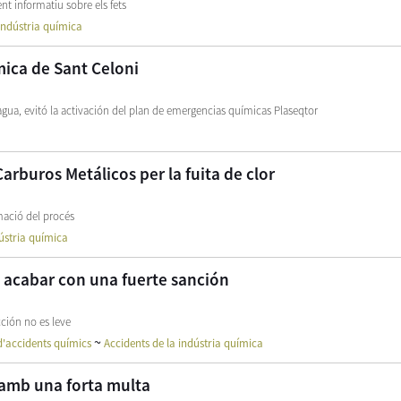
nt informatiu sobre els fets
 indústria química
mica de Sant Celoni
gua, evitó la activación del plan de emergencias químicas Plaseqtor
arburos Metálicos per la fuita de clor
mació del procés
dústria química
 acabar con una fuerte sanción
cción no es leve
~
d'accidents químics
Accidents de la indústria química
 amb una forta multa