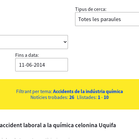
Tipus de cerca:
Fins a data:
Filtrant per tema:
Accidents de la indústria química
Notícies trobades:
26
Llistades:
1
-
10
 accident laboral a la química celonina Uquifa