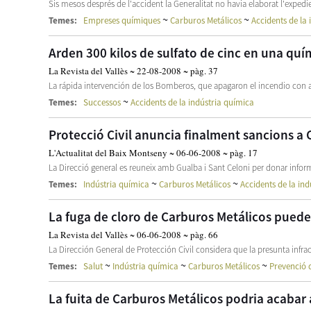
Sis mesos després de l'accident la Generalitat no havia elaborat l'expedie
~
~
Temes:
Empreses químiques
Carburos Metálicos
Accidents de la
Arden 300 kilos de sulfato de cinc en una quí
La Revista del Vallès ~ 22-08-2008 ~ pàg. 37
La rápida intervención de los Bomberos, que apagaron el incendio con a
~
Temes:
Successos
Accidents de la indústria química
Protecció Civil anuncia finalment sancions a C
L'Actualitat del Baix Montseny ~ 06-06-2008 ~ pàg. 17
La Direcció general es reuneix amb Gualba i Sant Celoni per donar infor
~
~
Temes:
Indústria química
Carburos Metálicos
Accidents de la in
La fuga de cloro de Carburos Metálicos puede
La Revista del Vallès ~ 06-06-2008 ~ pàg. 66
La Dirección General de Protección Civil considera que la presunta infra
~
~
~
Temes:
Salut
Indústria química
Carburos Metálicos
Prevenció 
La fuita de Carburos Metálicos podria acabar