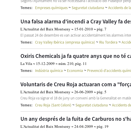
Segons l'Ajuntament no va ser ncecessària l'activació del Plaseqtor perqu
~
~
Temes:
Empreses químiques
Seguretat ciutadana
Accidents de l
Una falsa alarma d'incendi a Cray Valley fa 
L'Actualitat del Baix Montseny ~ 15-01-2010 ~ pàg. 7
El passat 24 de desembre es van activar accidentalment les alarmes inte
~
~
Temes:
Cray Valley Ibérica (empresa química)
Riu Tordera
Accid
Oxiris Chemicals ja fa quatre anys que no té 
La Vila ~ 15-12-2009 ~ núm. 210, pàg. 11
~
~
Temes:
Indústria química
Economia
Prevenció d'accidents quím
Voluntaris de Creu Roja actuaran com a "força
L'Actualitat del Baix Montseny ~ 26-06-2009 ~ pàg. 5
Creu Roja va signar el 18 de juny un conveni amb la Generalitat en matèri
~
~
Temes:
Creu Roja (Sant Celoni)
Seguretat ciutadana
Accidents de
Un any després de la fuita de Carburos no s'
L'Actualitat del Baix Montseny ~ 24-04-2009 ~ pàg. 19