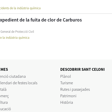
cidents de la indústria química
xpedient de la fuita de clor de Carburos
 General de Protecció Civil
e la indústria química
EMES
DESCOBRIR SANT CELONI
enció ciutadana
Plànol
lendari de festes locals
Turisme
talà
Rutes i passejades
omerç
Patrimoni
ltura
Història
ucació