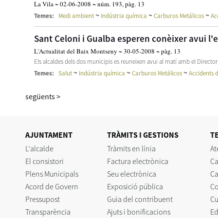
La Vila ~ 02-06-2008 ~ núm. 193, pàg. 13
~
~
~
Temes:
Medi ambient
Indústria química
Carburos Metálicos
Ac
Sant Celoni i Gualba esperen conèixer avui l'e
L'Actualitat del Baix Montseny ~ 30-05-2008 ~ pàg. 13
Els alcaldes dels dos municipis es reuneixen avui al matí amb el Director
~
~
~
Temes:
Salut
Indústria química
Carburos Metálicos
Accidents d
següents
>
AJUNTAMENT
TRÀMITS I GESTIONS
T
L'alcalde
Tràmits en línia
At
El consistori
Factura electrònica
Ca
Plens Municipals
Seu electrònica
Ca
Acord de Govern
Exposició pública
C
Pressupost
Guia del contribuent
Cu
Transparència
Ajuts i bonificacions
Ed