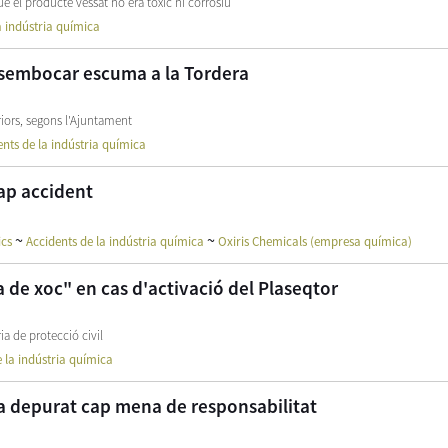
è el producte vessat no era tòxic ni corrosiu
a indústria química
desembocar escuma a la Tordera
riors, segons l'Ajuntament
ents de la indústria química
cap accident
~
~
ics
Accidents de la indústria química
Oxiris Chemicals (empresa química)
 de xoc" en cas d'activació del Plaseqtor
a de protecció civil
 la indústria química
ha depurat cap mena de responsabilitat