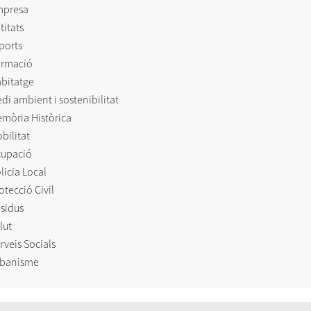
mpresa
titats
ports
rmació
bitatge
di ambient i sostenibilitat
mòria Històrica
bilitat
upació
licia Local
otecció Civil
sidus
lut
rveis Socials
banisme