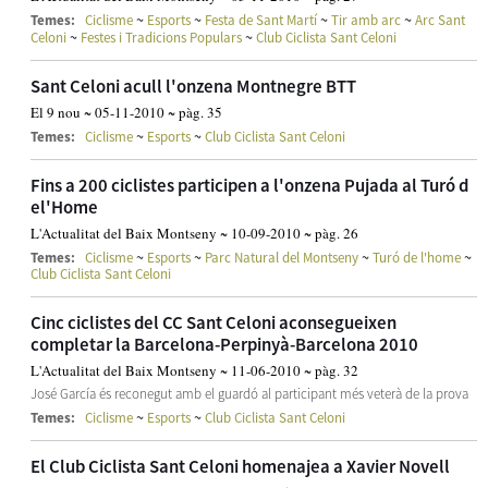
~
~
~
~
Temes:
Ciclisme
Esports
Festa de Sant Martí
Tir amb arc
Arc Sant
~
~
Celoni
Festes i Tradicions Populars
Club Ciclista Sant Celoni
Sant Celoni acull l'onzena Montnegre BTT
El 9 nou ~ 05-11-2010 ~ pàg. 35
~
~
Temes:
Ciclisme
Esports
Club Ciclista Sant Celoni
Fins a 200 ciclistes participen a l'onzena Pujada al Turó d
el'Home
L'Actualitat del Baix Montseny ~ 10-09-2010 ~ pàg. 26
~
~
~
~
Temes:
Ciclisme
Esports
Parc Natural del Montseny
Turó de l'home
Club Ciclista Sant Celoni
Cinc ciclistes del CC Sant Celoni aconsegueixen
completar la Barcelona-Perpinyà-Barcelona 2010
L'Actualitat del Baix Montseny ~ 11-06-2010 ~ pàg. 32
José García és reconegut amb el guardó al participant més veterà de la prova
~
~
Temes:
Ciclisme
Esports
Club Ciclista Sant Celoni
El Club Ciclista Sant Celoni homenajea a Xavier Novell