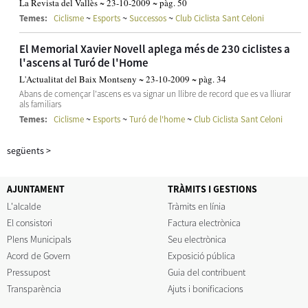
La Revista del Vallès ~ 23-10-2009 ~ pàg. 50
~
~
~
Temes:
Ciclisme
Esports
Successos
Club Ciclista Sant Celoni
El Memorial Xavier Novell aplega més de 230 ciclistes a
l'ascens al Turó de l'Home
L'Actualitat del Baix Montseny ~ 23-10-2009 ~ pàg. 34
Abans de començar l'ascens es va signar un llibre de record que es va lliurar
als familiars
~
~
~
Temes:
Ciclisme
Esports
Turó de l'home
Club Ciclista Sant Celoni
següents
>
AJUNTAMENT
TRÀMITS I GESTIONS
L'alcalde
Tràmits en línia
El consistori
Factura electrònica
Plens Municipals
Seu electrònica
Acord de Govern
Exposició pública
Pressupost
Guia del contribuent
Transparència
Ajuts i bonificacions