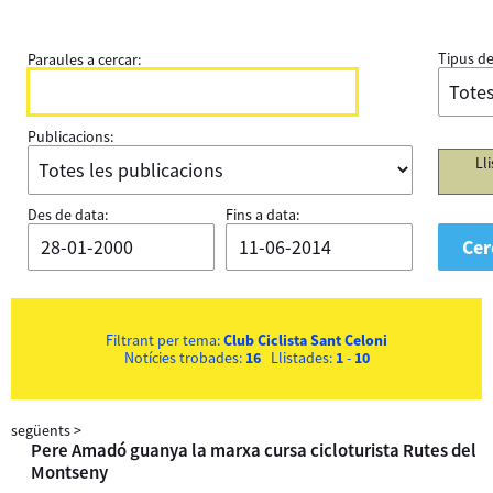
Tipus de
Paraules a cercar:
Publicacions:
Ll
Des de data:
Fins a data:
Filtrant per tema:
Club Ciclista Sant Celoni
Notícies trobades:
16
Llistades:
1
-
10
següents
>
Pere Amadó guanya la marxa cursa cicloturista Rutes del
Montseny