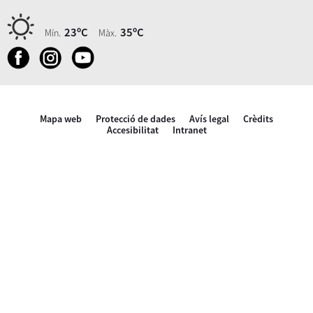
23ºC
35ºC
Mín.
Màx.
Mapa web
Protecció de dades
Avís legal
Crèdits
Accesibilitat
Intranet