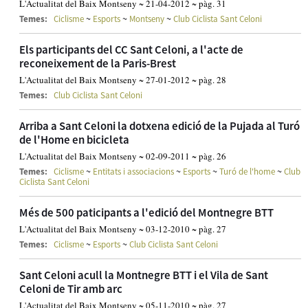
L'Actualitat del Baix Montseny ~ 21-04-2012 ~ pàg. 31
~
~
~
Temes:
Ciclisme
Esports
Montseny
Club Ciclista Sant Celoni
Els participants del CC Sant Celoni, a l'acte de
reconeixement de la Paris-Brest
L'Actualitat del Baix Montseny ~ 27-01-2012 ~ pàg. 28
Temes:
Club Ciclista Sant Celoni
Arriba a Sant Celoni la dotxena edició de la Pujada al Turó
de l'Home en bicicleta
L'Actualitat del Baix Montseny ~ 02-09-2011 ~ pàg. 26
~
~
~
~
Temes:
Ciclisme
Entitats i associacions
Esports
Turó de l'home
Club
Ciclista Sant Celoni
Més de 500 paticipants a l'edició del Montnegre BTT
L'Actualitat del Baix Montseny ~ 03-12-2010 ~ pàg. 27
~
~
Temes:
Ciclisme
Esports
Club Ciclista Sant Celoni
Sant Celoni acull la Montnegre BTT i el Vila de Sant
Celoni de Tir amb arc
L'Actualitat del Baix Montseny ~ 05-11-2010 ~ pàg. 27