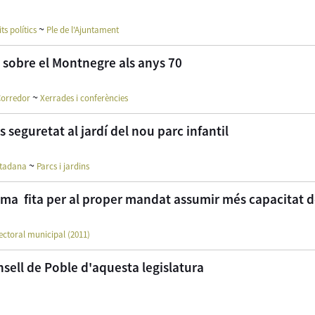
~
its polítics
Ple de l'Ajuntament
ia sobre el Montnegre als anys 70
~
Corredor
Xerrades i conferències
 seguretat al jardí del nou parc infantil
~
utadana
Parcs i jardins
coma fita per al proper mandat assumir més capacitat d
ctoral municipal (2011)
onsell de Poble d'aquesta legislatura