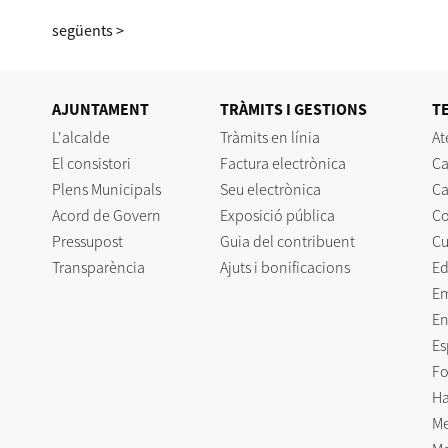
següents
>
AJUNTAMENT
TRÀMITS I GESTIONS
T
L'alcalde
Tràmits en línia
At
El consistori
Factura electrònica
Ca
Plens Municipals
Seu electrònica
Ca
Acord de Govern
Exposició pública
C
Pressupost
Guia del contribuent
Cu
Transparència
Ajuts i bonificacions
Ed
E
En
Es
Fo
Ha
Me