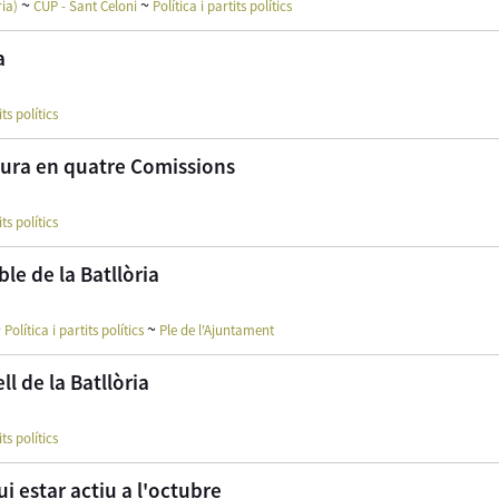
~
~
ria)
CUP - Sant Celoni
Política i partits polítics
a
its polítics
ctura en quatre Comissions
its polítics
ble de la Batllòria
~
~
Política i partits polítics
Ple de l'Ajuntament
l de la Batllòria
its polítics
 estar actiu a l'octubre