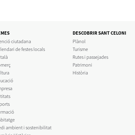
EMES
DESCOBRIR SANT CELONI
enció ciutadana
Plànol
lendari de festes locals
Turisme
talà
Rutes i passejades
omerç
Patrimoni
ltura
Història
ucació
mpresa
titats
ports
rmació
bitatge
di ambient i sostenibilitat