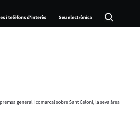
es i telèfons d'interès
Seu electrònica
a premsa general i comarcal sobre Sant Celoni, la seva àrea