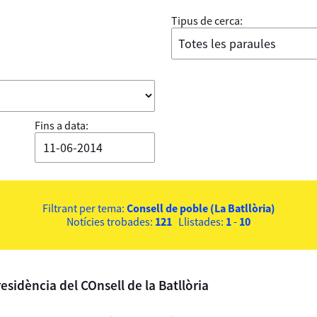
Tipus de cerca:
Fins a data:
Filtrant per tema:
Consell de poble (La Batllòria)
Notícies trobades:
121
Llistades:
1
-
10
esidència del COnsell de la Batllòria