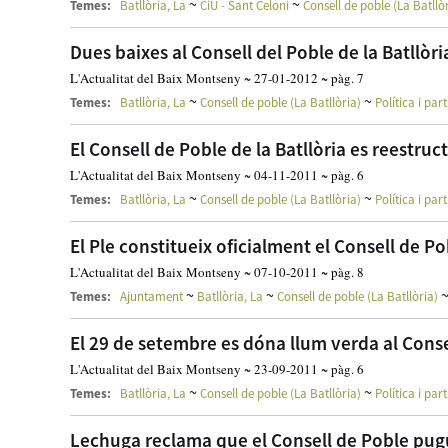
~
~
Temes:
Batllòria, La
CiU - Sant Celoni
Consell de poble (La Batllò
Dues baixes al Consell del Poble de la Batllòri
L'Actualitat del Baix Montseny ~ 27-01-2012 ~ pàg. 7
~
~
Temes:
Batllòria, La
Consell de poble (La Batllòria)
Política i part
El Consell de Poble de la Batllòria es reestru
L'Actualitat del Baix Montseny ~ 04-11-2011 ~ pàg. 6
~
~
Temes:
Batllòria, La
Consell de poble (La Batllòria)
Política i part
El Ple constitueix oficialment el Consell de Po
L'Actualitat del Baix Montseny ~ 07-10-2011 ~ pàg. 8
~
~
Temes:
Ajuntament
Batllòria, La
Consell de poble (La Batllòria)
El 29 de setembre es dóna llum verda al Consel
L'Actualitat del Baix Montseny ~ 23-09-2011 ~ pàg. 6
~
~
Temes:
Batllòria, La
Consell de poble (La Batllòria)
Política i part
Lechuga reclama que el Consell de Poble pugui