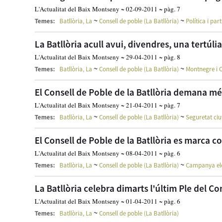
L'Actualitat del Baix Montseny ~ 02-09-2011 ~ pàg. 7
~
~
Temes:
Batllòria, La
Consell de poble (La Batllòria)
Política i part
La Batllòria acull avui, divendres, una tertúl
L'Actualitat del Baix Montseny ~ 29-04-2011 ~ pàg. 8
~
~
Temes:
Batllòria, La
Consell de poble (La Batllòria)
Montnegre i 
El Consell de Poble de la Batllòria demana més
L'Actualitat del Baix Montseny ~ 21-04-2011 ~ pàg. 7
~
~
Temes:
Batllòria, La
Consell de poble (La Batllòria)
Seguretat ci
El Consell de Poble de la Batllòria es marca 
L'Actualitat del Baix Montseny ~ 08-04-2011 ~ pàg. 6
~
~
Temes:
Batllòria, La
Consell de poble (La Batllòria)
Campanya ele
La Batllòria celebra dimarts l'últim Ple del C
L'Actualitat del Baix Montseny ~ 01-04-2011 ~ pàg. 6
~
Temes:
Batllòria, La
Consell de poble (La Batllòria)