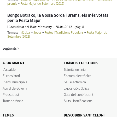
~
premis
Festa Major de Setembre (2012)
Bongo Botrako, la Gossa Sorda i Brams, els més votats
per la Festa Major
L'Actualitat del Baix Montseny ~ 28-04-2012 ~ pàg. 8
~
~
~
Temes:
Música
Joves
Festes i Tradicions Populars
Festa Major de
Setembre (2012)
següents
>
AJUNTAMENT
TRÀMITS I GESTIONS
L'alcalde
Tràmits en línia
El consistori
Factura electrònica
Plens Municipals
Seu electrònica
Acord de Govern
Exposició pública
Pressupost
Guia del contribuent
Transparència
Ajuts i bonificacions
TEMES
DESCOBRIR SANT CELONI