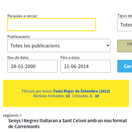
Tipus de
Paraules a cercar:
Publicacions:
Ll
Des de data:
Fins a data:
Filtrant per tema:
Festa Major de Setembre (2012)
Notícies trobades:
13
Llistades:
1
-
10
següents
>
Senys i Negres lluitaran a Sant Celoni amb un nou format
de Corremonts