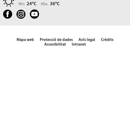
24ºC
36ºC
Mín.
Màx.
Mapa web
Protecció de dades
Avís legal
Crèdits
Accesibilitat
Intranet