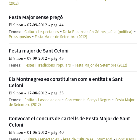
(2012)
Festa Major sense pregó
El 9 nou ~ 07-09-2012 ~ pàg. 44
~
~
Temes:
Cultura i espectacles
De la Encarnación Gómez, Júlia (política)
~
Pressupostos
Festa Major de Setembre (2012)
Festa major de Sant Celoni
El 9 nou ~ 07-09-2012 ~ pàg. 43
~
Temes:
Festes i Tradicions Populars
Festa Major de Setembre (2012)
Els Montnegres es constituiran com a entitat a Sant
Celoni
El 9 nou ~ 17-08-2012 ~ pàg. 33
~
~
Temes:
Entitats i associacions
Corremonts. Senys i Negres
Festa Major
de Setembre (2012)
Convocat el concurs de cartells de Festa Major de Sant
Celoni
El 9 nou ~ 01-06-2012 ~ pàg. 40
~
~
Temes:
Cultura i espectacles
Àrea de Cultura (Ajuntament)
Concursos i