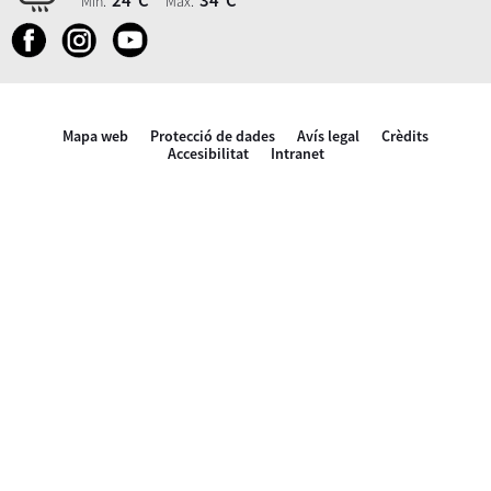
Mín.
Màx.
Mapa web
Protecció de dades
Avís legal
Crèdits
Accesibilitat
Intranet