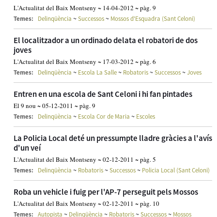
L'Actualitat del Baix Montseny ~ 14-04-2012 ~ pàg. 9
~
~
Temes:
Delinqüència
Successos
Mossos d'Esquadra (Sant Celoni)
El localitzador a un ordinado delata el robatori de dos
joves
L'Actualitat del Baix Montseny ~ 17-03-2012 ~ pàg. 6
~
~
~
~
Temes:
Delinqüència
Escola La Salle
Robatoris
Successos
Joves
Entren en una escola de Sant Celoni i hi fan pintades
El 9 nou ~ 05-12-2011 ~ pàg. 9
~
~
Temes:
Delinqüència
Escola Cor de Maria
Escoles
La Policia Local deté un pressumpte lladre gràcies a l'avís
d'un veí
L'Actualitat del Baix Montseny ~ 02-12-2011 ~ pàg. 5
~
~
~
Temes:
Delinqüència
Robatoris
Successos
Policia Local (Sant Celoni)
Roba un vehicle i fuig per l'AP-7 perseguit pels Mossos
L'Actualitat del Baix Montseny ~ 02-12-2011 ~ pàg. 10
~
~
~
~
Temes:
Autopista
Delinqüència
Robatoris
Successos
Mossos