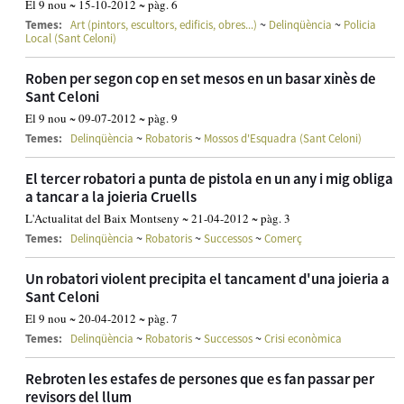
El 9 nou ~ 15-10-2012 ~ pàg. 6
~
~
Temes:
Art (pintors, escultors, edificis, obres...)
Delinqüència
Policia
Local (Sant Celoni)
Roben per segon cop en set mesos en un basar xinès de
Sant Celoni
El 9 nou ~ 09-07-2012 ~ pàg. 9
~
~
Temes:
Delinqüència
Robatoris
Mossos d'Esquadra (Sant Celoni)
El tercer robatori a punta de pistola en un any i mig obliga
a tancar a la joieria Cruells
L'Actualitat del Baix Montseny ~ 21-04-2012 ~ pàg. 3
~
~
~
Temes:
Delinqüència
Robatoris
Successos
Comerç
Un robatori violent precipita el tancament d'una joieria a
Sant Celoni
El 9 nou ~ 20-04-2012 ~ pàg. 7
~
~
~
Temes:
Delinqüència
Robatoris
Successos
Crisi econòmica
Rebroten les estafes de persones que es fan passar per
revisors del llum