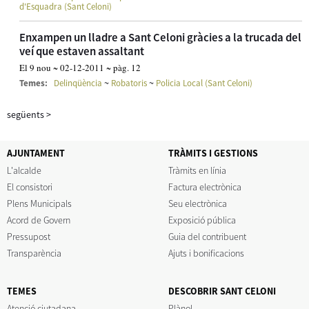
d'Esquadra (Sant Celoni)
Enxampen un lladre a Sant Celoni gràcies a la trucada del
veí que estaven assaltant
El 9 nou ~ 02-12-2011 ~ pàg. 12
~
~
Temes:
Delinqüència
Robatoris
Policia Local (Sant Celoni)
següents
>
AJUNTAMENT
TRÀMITS I GESTIONS
L'alcalde
Tràmits en línia
El consistori
Factura electrònica
Plens Municipals
Seu electrònica
Acord de Govern
Exposició pública
Pressupost
Guia del contribuent
Transparència
Ajuts i bonificacions
TEMES
DESCOBRIR SANT CELONI
Atenció ciutadana
Plànol