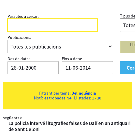
Tipus de
Paraules a cercar:
Publicacions:
Ll
Des de data:
Fins a data:
Filtrant per tema:
Delinqüència
Notícies trobades:
94
Llistades:
1
-
10
següents
>
La policia intervé litografies falses de Dalí en un antiquari
de Sant Celoni