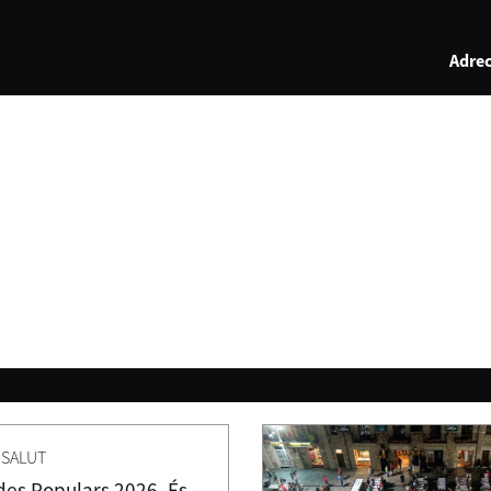
Adrec
SALUT
es Populars 2026. És