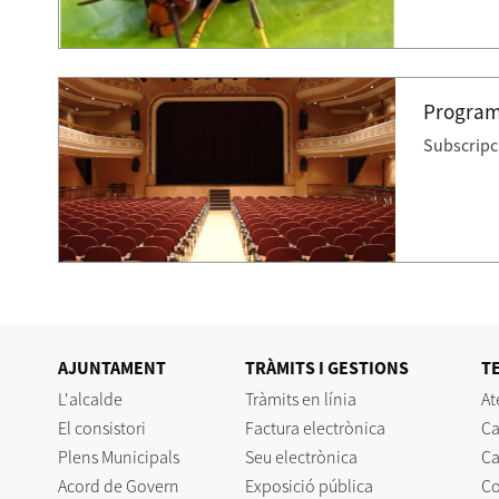
Program
Subscripció
AJUNTAMENT
TRÀMITS I GESTIONS
T
L'alcalde
Tràmits en línia
At
El consistori
Factura electrònica
Ca
Plens Municipals
Seu electrònica
Ca
Acord de Govern
Exposició pública
C