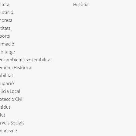
ltura
Història
ucació
mpresa
titats
ports
rmació
bitatge
di ambient i sostenibilitat
mòria Històrica
bilitat
upació
licia Local
otecció Civil
sidus
lut
rveis Socials
banisme