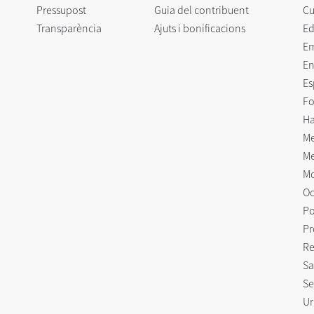
Pressupost
Guia del contribuent
Cu
Transparència
Ajuts i bonificacions
Ed
E
En
Es
Fo
Ha
Me
Me
Mo
Oc
Po
Pr
Re
Sa
Se
Ur