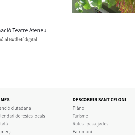
ació Teatre Ateneu
 al Butlletí digital
EMES
DESCOBRIR SANT CELONI
enció ciutadana
Plànol
lendari de festes locals
Turisme
talà
Rutes i passejades
omerç
Patrimoni