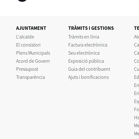
AJUNTAMENT
TRÀMITS I GESTIONS
T
L'alcalde
Tràmits en línia
At
El consistori
Factura electrònica
Ca
Plens Municipals
Seu electrònica
Ca
Acord de Govern
Exposició pública
C
Pressupost
Guia del contribuent
Cu
Transparència
Ajuts i bonificacions
Ed
E
En
Es
Fo
Ha
Me
Me