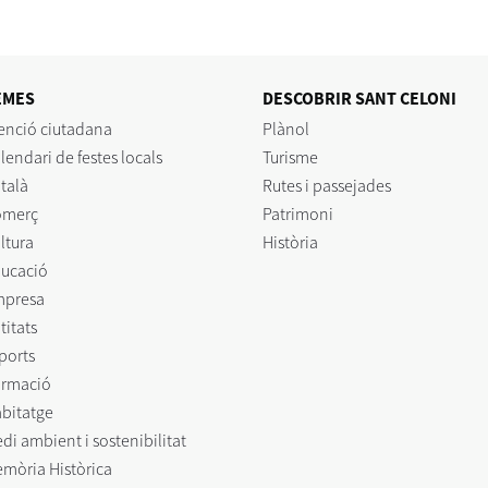
EMES
DESCOBRIR SANT CELONI
enció ciutadana
Plànol
lendari de festes locals
Turisme
talà
Rutes i passejades
omerç
Patrimoni
ltura
Història
ucació
mpresa
titats
ports
rmació
bitatge
di ambient i sostenibilitat
mòria Històrica