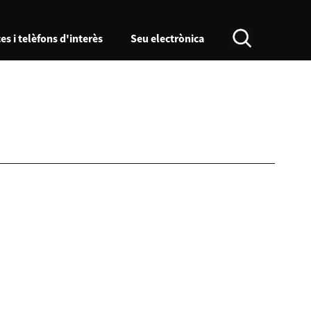
es i telèfons d'interès
Seu electrònica