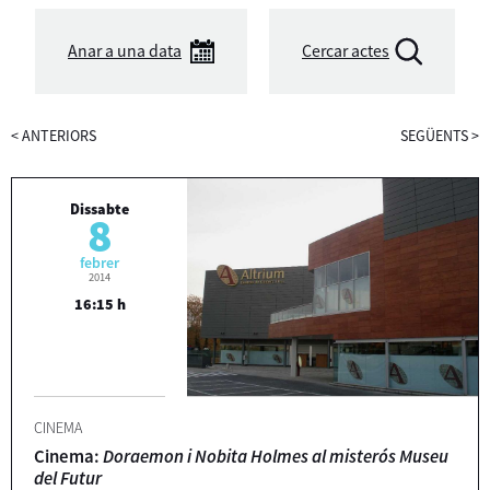
Anar a una data
Cercar actes
<
ANTERIORS
SEGÜENTS
>
Dissabte
8
febrer
2014
16:15 h
CINEMA
Cinema:
Doraemon i Nobita Holmes al misterós Museu
del Futur