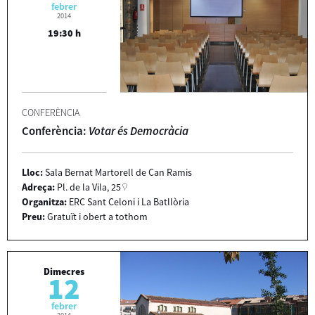
febrer
2014
19:30 h
CONFERÈNCIA
Conferència:
Votar és Democràcia
Lloc:
Sala Bernat Martorell de Can Ramis
Adreça:
Pl. de la Vila, 25
Organitza:
ERC Sant Celoni i La Batllòria
Preu:
Gratuït i obert a tothom
Dimecres
12
febrer