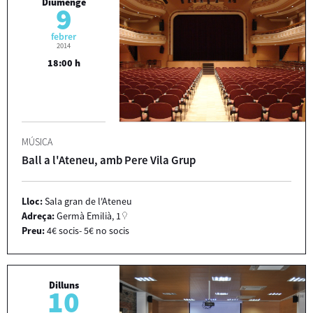
Diumenge
9
febrer
2014
18:00 h
MÚSICA
Ball a l'Ateneu, amb Pere Vila Grup
Lloc:
Sala gran de l'Ateneu
Adreça:
Germà Emilià, 1
Preu:
4€ socis- 5€ no socis
Dilluns
10