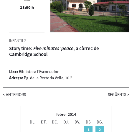
2014
18:00 h
INFANTILS
Story time:
Five minutes' peace
, a càrrec de
Cambridge School
Lloc:
Biblioteca l'Escorxador
Adreça:
Pg. de la Rectoria Vella, 10
<
ANTERIORS
SEGÜENTS
>
febrer 2014
DL.
DT.
DC.
DJ.
DV.
DS.
DG.
1
2