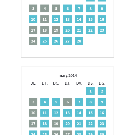
3
4
5
6
7
8
9
10
11
12
13
14
15
16
17
18
19
20
21
22
23
24
25
26
27
28
març 2014
DL.
DT.
DC.
DJ.
DV.
DS.
DG.
1
2
3
4
5
6
7
8
9
10
11
12
13
14
15
16
17
18
19
20
21
22
23
24
25
26
27
28
29
30