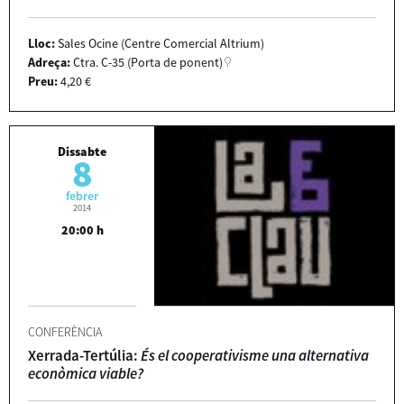
Lloc:
Sales Ocine (Centre Comercial Altrium)
Adreça:
Ctra. C-35 (Porta de ponent)
Preu:
4,20 €
Dissabte
8
febrer
2014
20:00 h
CONFERÈNCIA
Xerrada-Tertúlia:
És el cooperativisme una alternativa
econòmica viable?