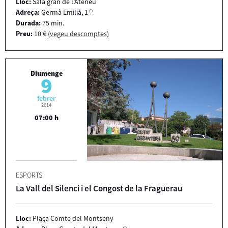
Lloc:
Sala gran de l'Ateneu
Adreça:
Germà Emilià, 1
Durada:
75 min.
Preu:
10 €
(vegeu descomptes)
Diumenge
9
febrer
2014
07:00 h
ESPORTS
La Vall del Silenci i el Congost de la Fraguerau
Lloc:
Plaça Comte del Montseny