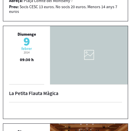
Adreça:
Plaça Comte del Montseny
Preu:
Socis CESC 13 euros. No socis 20 euros. Menors 14 anys 7
euros
Diumenge
9
febrer
2014
09:30 h
La Petita Flauta Màgica