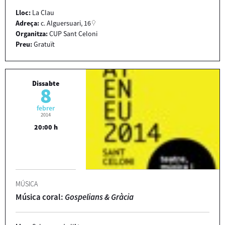
Lloc:
La Clau
Adreça:
c. Alguersuari, 16
Organitza:
CUP Sant Celoni
Preu:
Gratuït
Dissabte
8
febrer
2014
20:00 h
MÚSICA
Música coral:
Gospelians & Gràcia