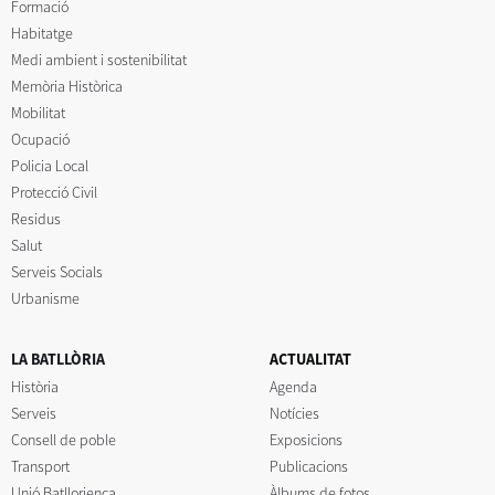
Formació
Habitatge
Medi ambient i sostenibilitat
Memòria Històrica
Mobilitat
Ocupació
Policia Local
Protecció Civil
Residus
Salut
Serveis Socials
Urbanisme
LA BATLLÒRIA
ACTUALITAT
Història
Agenda
Serveis
Notícies
Consell de poble
Exposicions
Transport
Publicacions
Unió Batllorienca
Àlbums de fotos