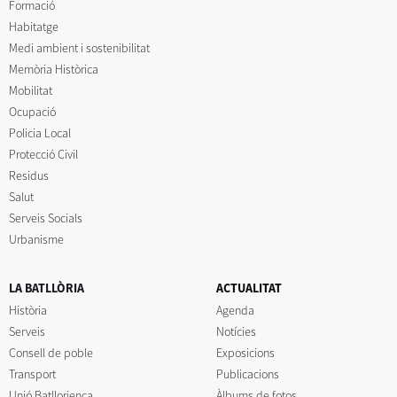
Formació
Habitatge
Medi ambient i sostenibilitat
Memòria Històrica
Mobilitat
Ocupació
Policia Local
Protecció Civil
Residus
Salut
Serveis Socials
Urbanisme
LA BATLLÒRIA
ACTUALITAT
Història
Agenda
Serveis
Notícies
Consell de poble
Exposicions
Transport
Publicacions
Unió Batllorienca
Àlbums de fotos