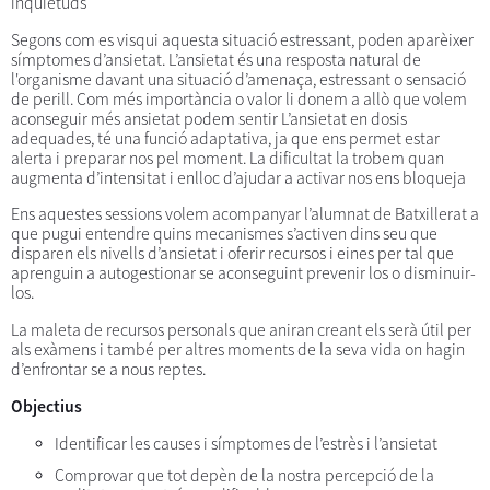
inquietuds
Segons com es visqui aquesta situació estressant, poden aparèixer
símptomes d’ansietat. L’ansietat és una resposta natural de
l'organisme davant una situació d’amenaça, estressant o sensació
de perill. Com més importància o valor li donem a allò que volem
aconseguir més ansietat podem sentir L’ansietat en dosis
adequades, té una funció adaptativa, ja que ens permet estar
alerta i preparar nos pel moment. La dificultat la trobem quan
augmenta d’intensitat i enlloc d’ajudar a activar nos ens bloqueja
Ens aquestes sessions volem acompanyar l’alumnat de Batxillerat a
que pugui entendre quins mecanismes s’activen dins seu que
disparen els nivells d’ansietat i oferir recursos i eines per tal que
aprenguin a autogestionar se aconseguint prevenir los o disminuir-
los.
La maleta de recursos personals que aniran creant els serà útil per
als exàmens i també per altres moments de la seva vida on hagin
d’enfrontar se a nous reptes.
Objectius
Identificar les causes i símptomes de l’estrès i l’ansietat
Comprovar que tot depèn de la nostra percepció de la