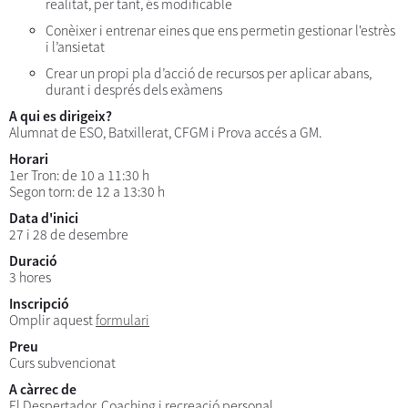
realitat, per tant, és modificable
Conèixer i entrenar eines que ens permetin gestionar l'estrès
i l’ansietat
Crear un propi pla d’acció de recursos per aplicar abans,
durant i després dels exàmens
A qui es dirigeix?
Alumnat de ESO, Batxillerat, CFGM i Prova accés a GM.
Horari
1er Tron: de 10 a 11:30 h
Segon torn: de 12 a 13:30 h
Data d'inici
27 i 28 de desembre
Duració
3 hores
Inscripció
Omplir aquest
formulari
Preu
Curs subvencionat
A càrrec de
El Despertador. Coaching i recreació personal