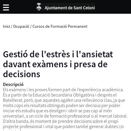
Inici
/
Ocupació
/
Cursos de Formació Permanent
Gestió de l'estrès i l'ansietat
davant exàmens i presa de
decisions
Descripció
Els exàmens i les proves formen part de l’experiència acadèmica.
És a partir de la Educació Secundària Obligatòria i després el
Batxillerat, però, que aquestes agafen una rellevància clau, ja que
molts cops els resultats obtinguts poden ser decisius per poder
iniciar els estudis que es desitgen i obrir se pas cap al món
universitari, a un cicle de formació professional o al mercat laboral.
D’altra banda, és moment de prendre decisions sobre el propi
projecte professional i vital que poden també generar dubtes i/o