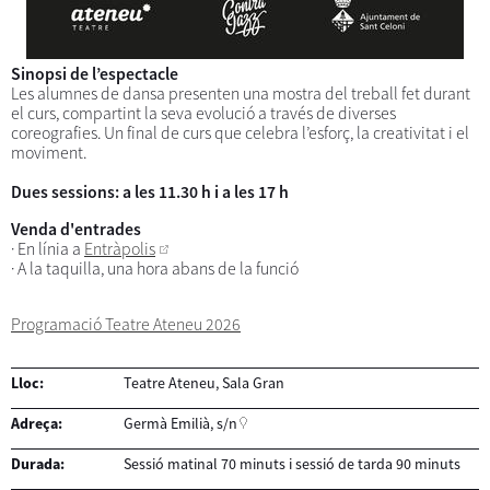
Sinopsi de l’espectacle
Les alumnes de dansa presenten una mostra del treball fet durant
el curs, compartint la seva evolució a través de diverses
coreografies. Un final de curs que celebra l’esforç, la creativitat i el
moviment.
Dues sessions: a les 11.30 h i a les 17 h
Venda d'entrades
· En línia a
Entràpolis
· A la taquilla, una hora abans de la funció
Programació Teatre Ateneu 2026
Lloc:
Teatre Ateneu, Sala Gran
Adreça:
Germà Emilià, s/n
Durada:
Sessió matinal 70 minuts i sessió de tarda 90 minuts