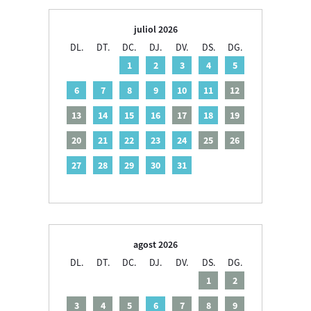
juliol 2026
DL.
DT.
DC.
DJ.
DV.
DS.
DG.
1
2
3
4
5
6
7
8
9
10
11
12
13
14
15
16
17
18
19
20
21
22
23
24
25
26
27
28
29
30
31
agost 2026
DL.
DT.
DC.
DJ.
DV.
DS.
DG.
1
2
3
4
5
6
7
8
9