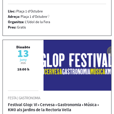
Lloc:
Plaça 1 d'Octubre
Adreça:
Plaça 1 d'Octubre
Organitza:
L'Udol de la Fera
Preu:
Gratis
Dissabte
13
juny
2026
18:00 h
FESTA
|
GASTRONOMIA
Festival Glop: Vi • Cervesa • Gastronomia • Música •
KM0 als jardins de la Rectoria Vella