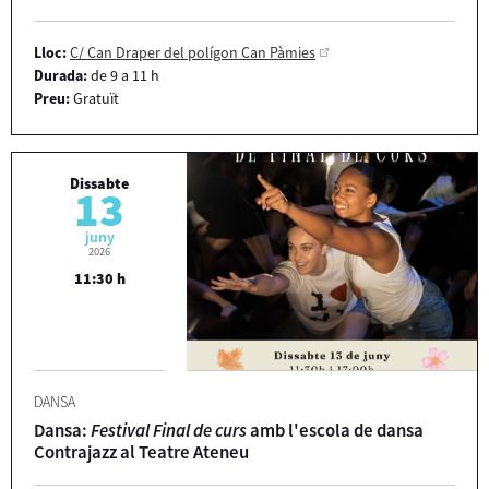
Lloc:
C/ Can Draper del polígon Can Pàmies
Durada:
de 9 a 11 h
Preu:
Gratuït
Dissabte
13
juny
2026
11:30 h
DANSA
Dansa:
Festival Final de curs
amb l'escola de dansa
Contrajazz al Teatre Ateneu