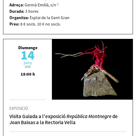
Adreça:
Germà Emilià, s/n
Durada:
3 hores
Organitza:
Esplai de la Gent Gran
Preu:
8 € socis. 10 € no socis.
Diumenge
14
juny
2026
18:00 h
EXPOSICIÓ
Visita Guiada a l'exposició
República Montnegre
de
Joan Baixas a la Rectoria Vella