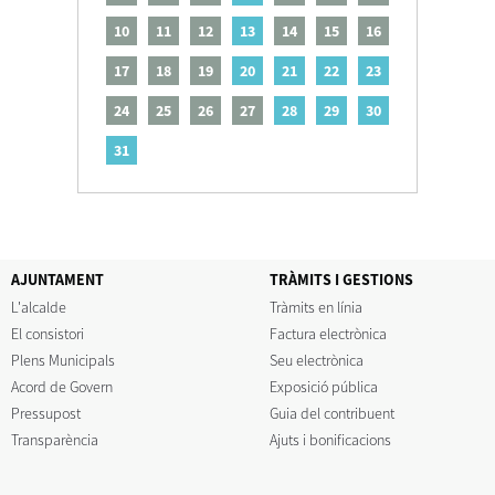
10
11
12
13
14
15
16
17
18
19
20
21
22
23
24
25
26
27
28
29
30
31
AJUNTAMENT
TRÀMITS I GESTIONS
L'alcalde
Tràmits en línia
El consistori
Factura electrònica
Plens Municipals
Seu electrònica
Acord de Govern
Exposició pública
Pressupost
Guia del contribuent
Transparència
Ajuts i bonificacions