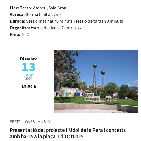
Lloc:
Teatre Ateneu, Sala Gran
Adreça:
Germà Emilià, s/n
Durada:
Sessió matinal 70 minuts i sessió de tarda 90 minuts
Organitza:
Escola de dansa Contrajazz
Preu:
10 €
Dissabte
13
juny
2026
18:00 h
FESTA
|
JOVES
|
MÚSICA
Presentació del projecte l'Udol de la Fera i concerts
amb barra a la plaça 1 d'Octubre