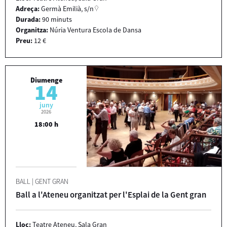
Adreça:
Germà Emilià, s/n
Durada:
90 minuts
Organitza:
Núria Ventura Escola de Dansa
Preu:
12 €
Diumenge
14
juny
2026
18:00 h
BALL
|
GENT GRAN
Ball a l'Ateneu organitzat per l'Esplai de la Gent gran
Lloc:
Teatre Ateneu, Sala Gran