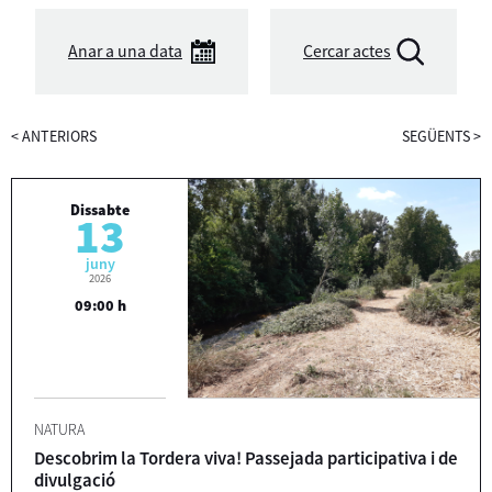
Anar a una data
Cercar actes
<
ANTERIORS
SEGÜENTS
>
Dissabte
13
juny
2026
09:00 h
NATURA
Descobrim la Tordera viva! Passejada participativa i de
divulgació