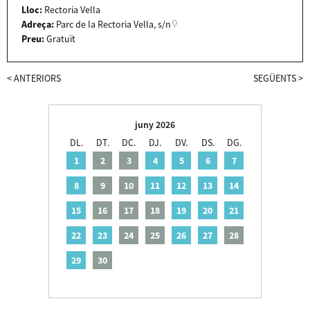
Lloc:
Rectoria Vella
Adreça:
Parc de la Rectoria Vella, s/n
Preu:
Gratuït
<
ANTERIORS
SEGÜENTS
>
juny 2026
DL.
DT.
DC.
DJ.
DV.
DS.
DG.
1
2
3
4
5
6
7
8
9
10
11
12
13
14
15
16
17
18
19
20
21
22
23
24
25
26
27
28
29
30